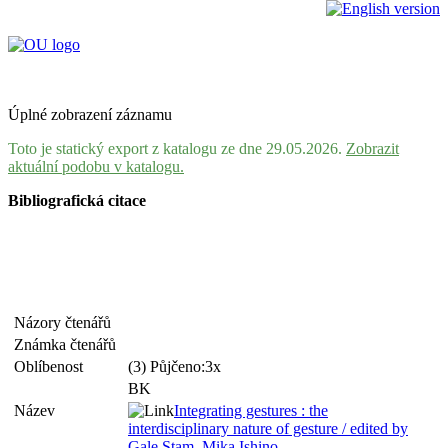
Úplné zobrazení záznamu
Toto je statický export z katalogu ze dne 29.05.2026.
Zobrazit
aktuální podobu v katalogu.
Bibliografická citace
Názory čtenářů
Známka čtenářů
Oblíbenost
(3) Půjčeno:3x
BK
Název
Integrating gestures : the
interdisciplinary nature of gesture / edited by
Gale Stam, Mika Ishino