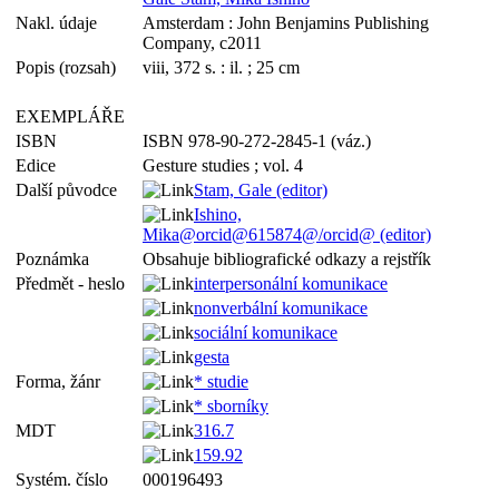
Nakl. údaje
Amsterdam : John Benjamins Publishing
Company, c2011
Popis (rozsah)
viii, 372 s. : il. ; 25 cm
EXEMPLÁŘE
ISBN
ISBN 978-90-272-2845-1 (váz.)
Edice
Gesture studies ; vol. 4
Další původce
Stam, Gale (editor)
Ishino,
Mika@orcid@615874@/orcid@ (editor)
Poznámka
Obsahuje bibliografické odkazy a rejstřík
Předmět - heslo
interpersonální komunikace
nonverbální komunikace
sociální komunikace
gesta
Forma, žánr
* studie
* sborníky
MDT
316.7
159.92
Systém. číslo
000196493