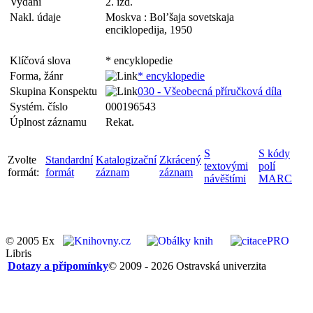
Vydání
2. izd.
Nakl. údaje
Moskva : Bol’šaja sovetskaja
enciklopedija, 1950
Klíčová slova
* encyklopedie
Forma, žánr
* encyklopedie
Skupina Konspektu
030 - Všeobecná příručková díla
Systém. číslo
000196543
Úplnost záznamu
Rekat.
S
S kódy
Zvolte
Standardní
Katalogizační
Zkrácený
textovými
polí
formát:
formát
záznam
záznam
návěštími
MARC
© 2005 Ex
Libris
Dotazy a připomínky
© 2009 - 2026 Ostravská univerzita