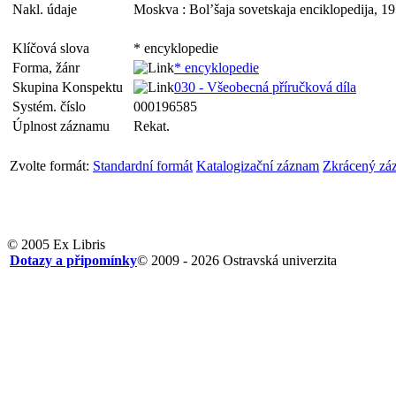
Nakl. údaje
Moskva : Bol’šaja sovetskaja enciklopedija, 1
Klíčová slova
* encyklopedie
Forma, žánr
* encyklopedie
Skupina Konspektu
030 - Všeobecná příručková díla
Systém. číslo
000196585
Úplnost záznamu
Rekat.
Zvolte formát:
Standardní formát
Katalogizační záznam
Zkrácený zá
© 2005 Ex Libris
Dotazy a připomínky
© 2009 - 2026 Ostravská univerzita