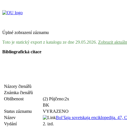
Úplné zobrazení záznamu
Toto je statický export z katalogu ze dne 29.05.2026.
Zobrazit aktuál
Bibliografická citace
Názory čtenářů
Známka čtenářů
Oblíbenost
(2) Půjčeno:2x
BK
Status záznamu
VYRAZENO
Název
Bol’šaja sovetskaja enciklopedija. 47, 
Vydání
2. izd.