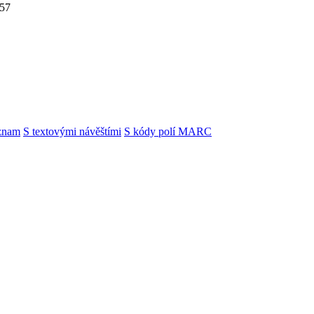
957
znam
S textovými návěštími
S kódy polí MARC