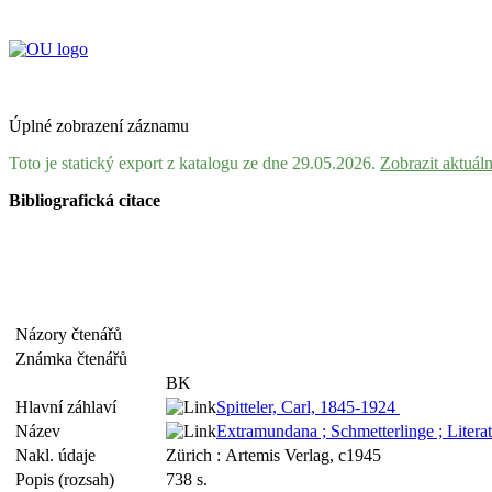
Úplné zobrazení záznamu
Toto je statický export z katalogu ze dne 29.05.2026.
Zobrazit aktuál
Bibliografická citace
Názory čtenářů
Známka čtenářů
BK
Hlavní záhlaví
Spitteler, Carl, 1845-1924
Název
Extramundana ; Schmetterlinge ; Literat
Nakl. údaje
Zürich : Artemis Verlag, c1945
Popis (rozsah)
738 s.