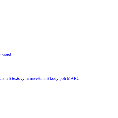
y psaná
znam
S textovými návěštími
S kódy polí MARC