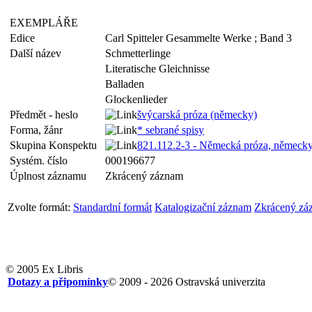
EXEMPLÁŘE
Edice
Carl Spitteler Gesammelte Werke ; Band 3
Další název
Schmetterlinge
Literatische Gleichnisse
Balladen
Glockenlieder
Předmět - heslo
švýcarská próza (německy)
Forma, žánr
* sebrané spisy
Skupina Konspektu
821.112.2-3 - Německá próza, německ
Systém. číslo
000196677
Úplnost záznamu
Zkrácený záznam
Zvolte formát:
Standardní formát
Katalogizační záznam
Zkrácený zá
© 2005 Ex Libris
Dotazy a připomínky
© 2009 - 2026 Ostravská univerzita