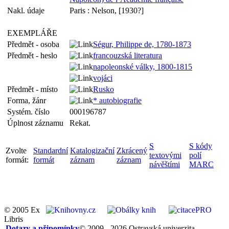
Nakl. údaje
Paris : Nelson, [1930?]
EXEMPLÁŘE
Předmět - osoba
Ségur, Philippe de, 1780-1873
Předmět - heslo
francouzská literatura
napoleonské války, 1800-1815
vojáci
Předmět - místo
Rusko
Forma, žánr
* autobiografie
Systém. číslo
000196787
Úplnost záznamu
Rekat.
S
S kódy
Zvolte
Standardní
Katalogizační
Zkrácený
textovými
polí
formát:
formát
záznam
záznam
návěštími
MARC
© 2005 Ex
Libris
Dotazy a připomínky
© 2009 - 2026 Ostravská univerzita