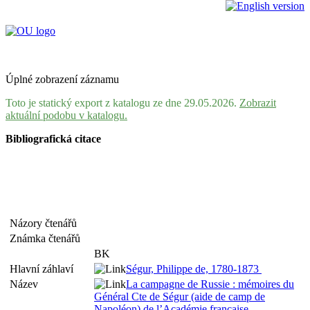
Úplné zobrazení záznamu
Toto je statický export z katalogu ze dne 29.05.2026.
Zobrazit
aktuální podobu v katalogu.
Bibliografická citace
Názory čtenářů
Známka čtenářů
BK
Hlavní záhlaví
Ségur, Philippe de, 1780-1873
Název
La campagne de Russie : mémoires du
Général Cte de Ségur (aide de camp de
Napoléon) de l’Académie française