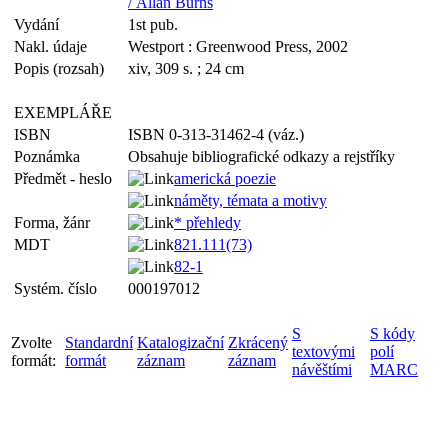
/ Allan Burns
Vydání
1st pub.
Nakl. údaje
Westport : Greenwood Press, 2002
Popis (rozsah)
xiv, 309 s. ; 24 cm
EXEMPLÁŘE
ISBN
ISBN 0-313-31462-4 (váz.)
Poznámka
Obsahuje bibliografické odkazy a rejstříky
Předmět - heslo
americká poezie
náměty, témata a motivy
Forma, žánr
* přehledy
MDT
821.111(73)
82-1
Systém. číslo
000197012
S
S kódy
Zvolte
Standardní
Katalogizační
Zkrácený
textovými
polí
formát:
formát
záznam
záznam
návěštími
MARC