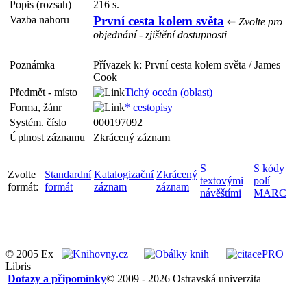
Popis (rozsah)
216 s.
Vazba nahoru
První cesta kolem světa
⇐
Zvolte pro
objednání - zjištění dostupnosti
Poznámka
Přívazek k: První cesta kolem světa / James
Cook
Předmět - místo
Tichý oceán (oblast)
Forma, žánr
* cestopisy
Systém. číslo
000197092
Úplnost záznamu
Zkrácený záznam
S
S kódy
Zvolte
Standardní
Katalogizační
Zkrácený
textovými
polí
formát:
formát
záznam
záznam
návěštími
MARC
© 2005 Ex
Libris
Dotazy a připomínky
© 2009 - 2026 Ostravská univerzita