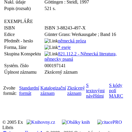
Nakl. údaje
Göttingen : Steidl, 1997
Popis (rozsah)
521 s.
EXEMPLÁŘE
ISBN
ISBN 3-88243-497-X
Edice
Günter Grass: Werkausgabe ; Band 16
Předmět - heslo
německá próza
Forma, žánr
* eseje
Skupina Konspektu
821.112.2 - Německá literatura,
německy psaná
Systém. číslo
000197141
Úplnost záznamu
Zkrácený záznam
S
S kódy
Zvolte
Standardní
Katalogizační
Zkrácený
textovými
polí
formát:
formát
záznam
záznam
návěštími
MARC
© 2005 Ex
Libris