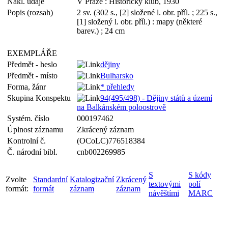
Nakl. údaje
V Praze : Historický klub, 1930
Popis (rozsah)
2 sv. (302 s., [2] složené l. obr. příl. ; 225 s.,
[1] složený l. obr. příl.) : mapy (některé
barev.) ; 24 cm
EXEMPLÁŘE
Předmět - heslo
dějiny
Předmět - místo
Bulharsko
Forma, žánr
* přehledy
Skupina Konspektu
94(495/498) - Dějiny států a území
na Balkánském poloostrově
Systém. číslo
000197462
Úplnost záznamu
Zkrácený záznam
Kontrolní č.
(OCoLC)776518384
Č. národní bibl.
cnb002269985
S
S kódy
Zvolte
Standardní
Katalogizační
Zkrácený
textovými
polí
formát:
formát
záznam
záznam
návěštími
MARC