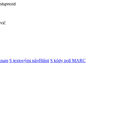
ostupnosti
ević
znam
S textovými návěštími
S kódy polí MARC