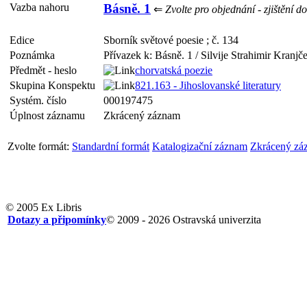
Vazba nahoru
Básně. 1
⇐
Zvolte pro objednání - zjištění d
Edice
Sborník světové poesie ; č. 134
Poznámka
Přívazek k: Básně. 1 / Silvije Strahimir Kranjč
Předmět - heslo
chorvatská poezie
Skupina Konspektu
821.163 - Jihoslovanské literatury
Systém. číslo
000197475
Úplnost záznamu
Zkrácený záznam
Zvolte formát:
Standardní formát
Katalogizační záznam
Zkrácený zá
© 2005 Ex Libris
Dotazy a připomínky
© 2009 - 2026 Ostravská univerzita