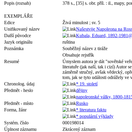
Popis (rozsah)
378 s., [35] s. obr. příl. : il., mapy, p
EXEMPLÁŘE
Edice
Živá minulost ; sv. 5
Unifikovaný název
Našestvije Napoleona na Ros
Další původce
Kubala, Eduard, 1892-1981@
Jazyk originálu
ruština
Poznámka
Souběžný název z tiráže
Obsahuje rejstřík
Resumé
Úmyslem autora je dát "sovětské veře
literatuře (jak naší, tak i cizí) Auto
záměrně stručný, avšak vědecký, opře
tom, jak se tyto události odrážely
ve
v
Chronolog. údaj
* 19. století
Předmět - heslo
dějiny
napoleonské války, 1800-181
Předmět - místo
Rusko
Forma, žánr
* literatura faktu
* populární výklady
Systém. číslo
000198014
Úplnost záznamu
Zkrácený záznam