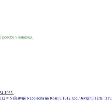
ní podobu v katalogu.
1874-1955
2 = Našestvije Napoleona na Rossiju 1812 god / Jevgenij Tarle ; z ru