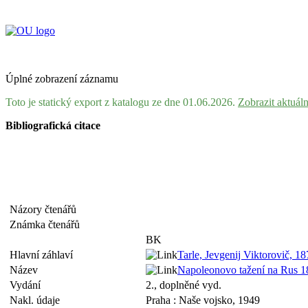
Úplné zobrazení záznamu
Toto je statický export z katalogu ze dne 01.06.2026.
Zobrazit aktuál
Bibliografická citace
Názory čtenářů
Známka čtenářů
BK
Hlavní záhlaví
Tarle, Jevgenij Viktorovič, 
Název
Napoleonovo tažení na Rus 181
Vydání
2., doplněné vyd.
Nakl. údaje
Praha : Naše vojsko, 1949