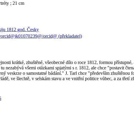
ortréty ; 21 cm
siju 1812 god. Česky
orcid@jk01070239@/orcid@ (překladatel)
jnosti krátké, zhuštěné, všeobecné dílo o roce 1812, formou přístupné
r se tu nezabývá všemi otázkami spjatými s r. 1812, ale chce "postavit čt
ný veskrze o samostatné bádání." J. Tarl chce "především zhuštěnou for
ládě,
ve
šlechtě, v selskám stavu a
ve
vnitřní politice vůbec, a za třet
5