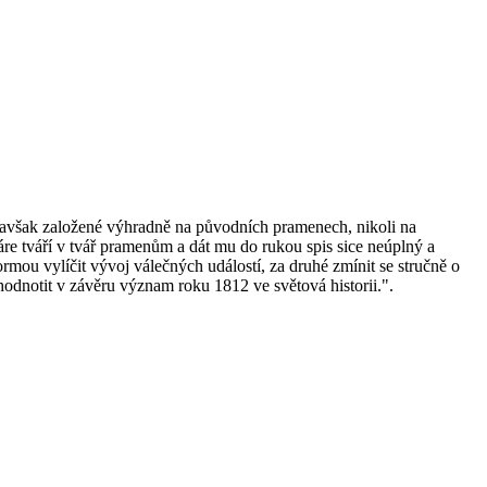
, avšak založené výhradně na původních pramenech, nikoli na
enáre tváří v tvář pramenům a dát mu do rukou spis sice neúplný a
mou vylíčit vývoj válečných událostí, za druhé zmínit se stručně o
í zhodnotit v závěru význam roku 1812
ve
světová historii.".