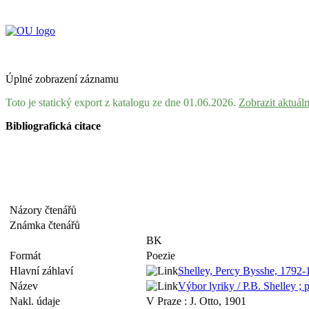
Úplné zobrazení záznamu
Toto je statický export z katalogu ze dne 01.06.2026.
Zobrazit aktuál
Bibliografická citace
Názory čtenářů
Známka čtenářů
BK
Formát
Poezie
Hlavní záhlaví
Shelley, Percy Bysshe, 1792
Název
Výbor lyriky / P.B. Shelley ; 
Nakl. údaje
V Praze : J. Otto, 1901