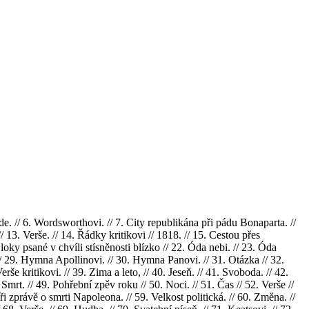
ade. // 6. Wordsworthovi. // 7. City republikána při pádu Bonaparta. //
/ 13. Verše. // 14. Řádky kritikovi // 1818. // 15. Cestou přes
Sloky psané v chvíli stísněnosti blízko // 22. Óda nebi. // 23. Óda
 // 29. Hymna Apollinovi. // 30. Hymna Panovi. // 31. Otázka // 32.
še kritikovi. // 39. Zima a leto, // 40. Jeseň. // 41. Svoboda. // 42.
 Smrt. // 49. Pohřební zpěv roku // 50. Noci. // 51. Čas // 52. Verše //
při zprávě o smrti Napoleona. // 59. Velkost politická. // 60. Změna. //