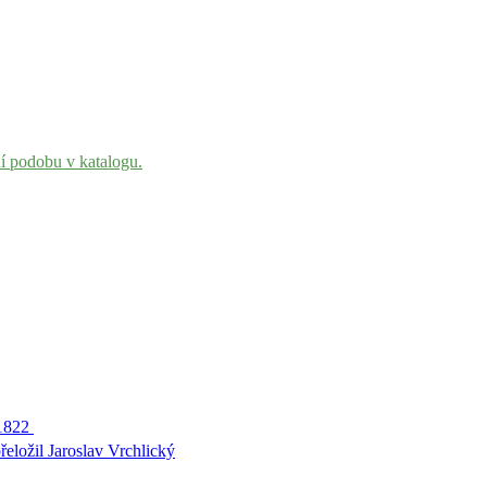
ní podobu v katalogu.
-1822
přeložil Jaroslav Vrchlický