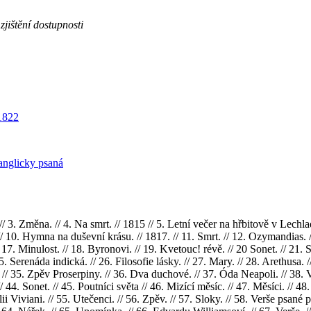
zjištění dostupnosti
1822
anglicky psaná
 // 3. Změna. // 4. Na smrt. // 1815 // 5. Letní večer na hřbitově v Lechl
 // 10. Hymna na duševní krásu. // 1817. // 11. Smrt. // 12. Ozymandias. /
 17. Minulost. // 18. Byronovi. // 19. Kvetouc! révě. // 20 Sonet. // 21. 
. Serenáda indická. // 26. Filosofie lásky. // 27. Mary. // 28. Arethusa.
// 35. Zpěv Proserpiny. // 36. Dva duchové. // 37. Óda Neapoli. // 38. Ver
44. Sonet. // 45. Poutníci světa // 46. Mizící měsíc. // 47. Měsíci. // 48.
ii Viviani. // 55. Utečenci. // 56. Zpěv. // 57. Sloky. // 58. Verše psané 