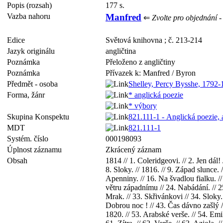
Popis (rozsah)
177 s.
Vazba nahoru
Manfred
⇐
Zvolte pro objednání - 
Edice
Světová knihovna ; č. 213-214
Jazyk originálu
angličtina
Poznámka
Přeloženo z angličtiny
Poznámka
Přívazek k: Manfred / Byron
Předmět - osoba
Shelley, Percy Bysshe, 1792-
Forma, žánr
* anglická poezie
* výbory
Skupina Konspektu
821.111-1 - Anglická poezie, 
MDT
821.111-1
Systém. číslo
000198093
Úplnost záznamu
Zkrácený záznam
Obsah
1814 // 1. Coleridgeovi. // 2. Jen dál!
8. Sloky. // 1816. // 9. Západ slunce.
Apenniny. // 16. Na švadlou fialku. //
větru západnímu // 24. Nabádání. // 25
Mrak. // 33. Skřivánkovi // 34. Sloky. 
Dobrou noc ! // 43. Čas dávno zašlý // 
1820. // 53. Arabské verše. // 54. Emil