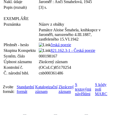
Nakl. údaje
Jaroměř : Anči Šmahelová, 1945
Popis (rozsah)
[3] s.
EXEMPLÁŘE
Poznámka
Název z obálky
Památce Aloise Šmahela, knihkupce v
Jaroměři, narozeného 4.III.1887,
zastřeleného 15.VI.1942
Předmět - heslo
česká poezie
Skupina Konspektu
821.162.3-1 - Česká poezie
Systém. číslo
000198167
Úplnost záznamu
Zkrácený záznam
Kontrolní č.
(OCoLC)85170254
Č. národní bibl.
cnb000361486
S
S kódy
Zvolte
Standardní
Katalogizační
Zkrácený
textovými
polí
formát:
formát
záznam
záznam
návěštími
MARC