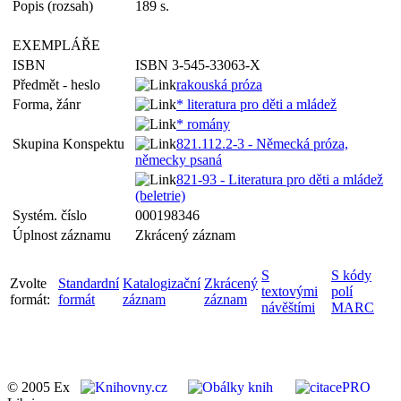
Popis (rozsah)
189 s.
EXEMPLÁŘE
ISBN
ISBN 3-545-33063-X
Předmět - heslo
rakouská próza
Forma, žánr
* literatura pro děti a mládež
* romány
Skupina Konspektu
821.112.2-3 - Německá próza,
německy psaná
821-93 - Literatura pro děti a mládež
(beletrie)
Systém. číslo
000198346
Úplnost záznamu
Zkrácený záznam
S
S kódy
Zvolte
Standardní
Katalogizační
Zkrácený
textovými
polí
formát:
formát
záznam
záznam
návěštími
MARC
© 2005 Ex