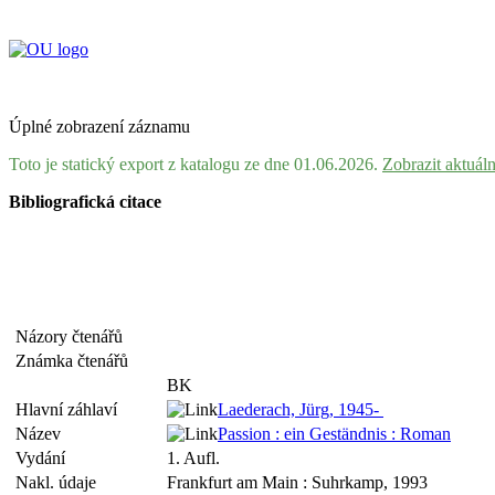
Úplné zobrazení záznamu
Toto je statický export z katalogu ze dne 01.06.2026.
Zobrazit aktuál
Bibliografická citace
Názory čtenářů
Známka čtenářů
BK
Hlavní záhlaví
Laederach, Jürg, 1945-
Název
Passion : ein Geständnis : Roman
Vydání
1. Aufl.
Nakl. údaje
Frankfurt am Main : Suhrkamp, 1993