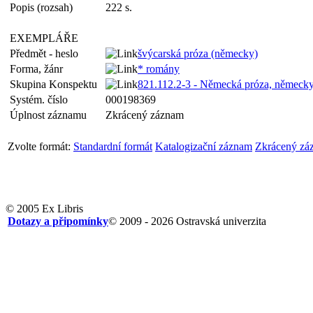
Popis (rozsah)
222 s.
EXEMPLÁŘE
Předmět - heslo
švýcarská próza (německy)
Forma, žánr
* romány
Skupina Konspektu
821.112.2-3 - Německá próza, německ
Systém. číslo
000198369
Úplnost záznamu
Zkrácený záznam
Zvolte formát:
Standardní formát
Katalogizační záznam
Zkrácený zá
© 2005 Ex Libris
Dotazy a připomínky
© 2009 - 2026 Ostravská univerzita