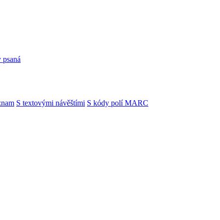
y psaná
znam
S textovými návěštími
S kódy polí MARC