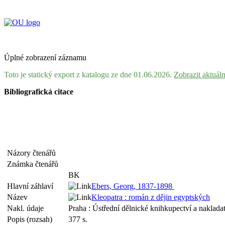
Úplné zobrazení záznamu
Toto je statický export z katalogu ze dne 01.06.2026.
Zobrazit aktuál
Bibliografická citace
Názory čtenářů
Známka čtenářů
BK
Hlavní záhlaví
Ebers, Georg, 1837-1898
Název
Kleopatra : román z dějin egyptských
Nakl. údaje
Praha : Ústřední dělnické knihkupectví a naklada
Popis (rozsah)
377 s.