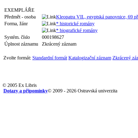
EXEMPLÁŘE
Předmět - osoba
Kleopatra VII., egyptská panovnice, 69 př.
Forma, žánr
* historické romány
* biografické romány
Systém. číslo
000198627
Úplnost záznamu
Zkrácený záznam
Zvolte formát:
Standardní formát
Katalogizační záznam
Zkrácený zá
© 2005 Ex Libris
Dotazy a připomínky
© 2009 - 2026 Ostravská univerzita