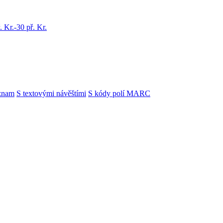
 Kr.-30 př. Kr.
znam
S textovými návěštími
S kódy polí MARC