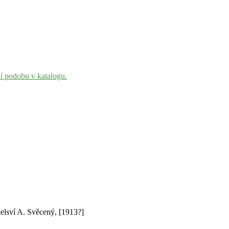
ní podobu v katalogu.
telsví A. Svěcený, [1913?]