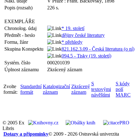
Nakl. údaje
V Praze : Frant. Bačkovský, 1898
Popis (rozsah)
226 s.
EXEMPLÁŘE
Chronolog. údaj
* 19. století
Předmět - heslo
dějiny české literatury
Forma, žánr
* přehledy
Skupina Konspektu
821.162.3.09 - Česká literatura (o ní)
094.5 - Tisky (19. století)
Systém. číslo
000201039
Úplnost záznamu
Zkrácený záznam
S
S kódy
Zvolte
Standardní
Katalogizační
Zkrácený
textovými
polí
formát:
formát
záznam
záznam
návěštími
MARC
© 2005 Ex
Libris
Dotazy a připomínky
© 2009 - 2026 Ostravská univerzita