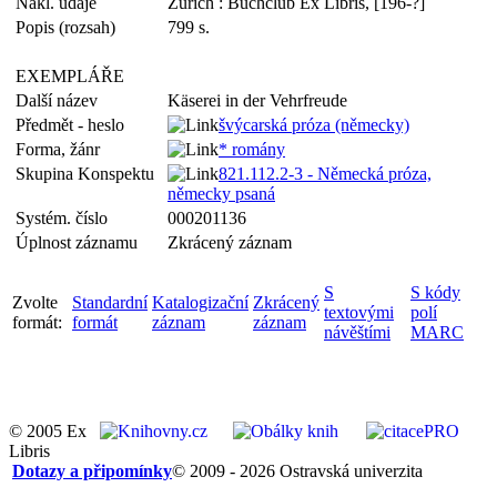
Nakl. údaje
Zürich : Buchclub Ex Libris, [196-?]
Popis (rozsah)
799 s.
EXEMPLÁŘE
Další název
Käserei in der Vehrfreude
Předmět - heslo
švýcarská próza (německy)
Forma, žánr
* romány
Skupina Konspektu
821.112.2-3 - Německá próza,
německy psaná
Systém. číslo
000201136
Úplnost záznamu
Zkrácený záznam
S
S kódy
Zvolte
Standardní
Katalogizační
Zkrácený
textovými
polí
formát:
formát
záznam
záznam
návěštími
MARC
© 2005 Ex
Libris
Dotazy a připomínky
© 2009 - 2026 Ostravská univerzita