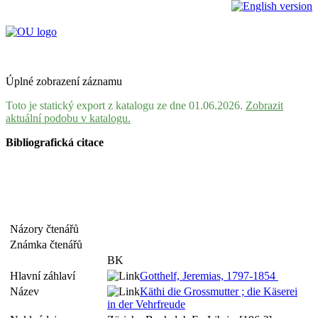
Úplné zobrazení záznamu
Toto je statický export z katalogu ze dne 01.06.2026.
Zobrazit
aktuální podobu v katalogu.
Bibliografická citace
Názory čtenářů
Známka čtenářů
BK
Hlavní záhlaví
Gotthelf, Jeremias, 1797-1854
Název
Käthi die Grossmutter ; die Käserei
in der Vehrfreude