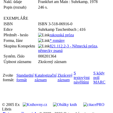
Nakl. údaje
Frankfurt am Main : Suhrkamp, 1978
Popis (rozsah)
246 s.
EXEMPLÁŘE
ISBN
ISBN 3-518-06916-0
Edice
Suhrkamp Taschenbuch ; 416
Předmět - heslo
rakouská próza
Forma, žánr
* romány
Skupina Konspektu
821.112.2-3 - Německá próza,
německy psaná
Systém. číslo
000201364
Úplnost záznamu
Zkrácený záznam
S
S kódy
Zvolte
Standardní
Katalogizační
Zkrácený
textovými
polí
formát:
formát
záznam
záznam
návěštími
MARC
© 2005 Ex
Libris