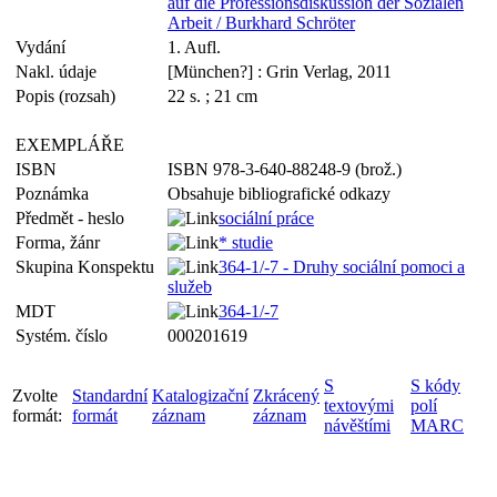
auf die Professionsdiskussion der Sozialen
Arbeit / Burkhard Schröter
Vydání
1. Aufl.
Nakl. údaje
[München?] : Grin Verlag, 2011
Popis (rozsah)
22 s. ; 21 cm
EXEMPLÁŘE
ISBN
ISBN 978-3-640-88248-9 (brož.)
Poznámka
Obsahuje bibliografické odkazy
Předmět - heslo
sociální práce
Forma, žánr
* studie
Skupina Konspektu
364-1/-7 - Druhy sociální pomoci a
služeb
MDT
364-1/-7
Systém. číslo
000201619
S
S kódy
Zvolte
Standardní
Katalogizační
Zkrácený
textovými
polí
formát:
formát
záznam
záznam
návěštími
MARC