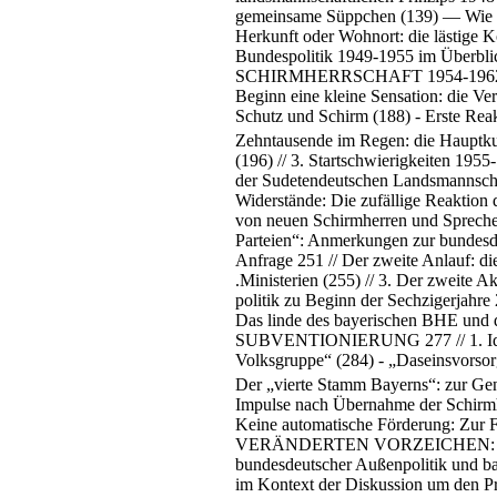
gemeinsame Süppchen (139) — Wie alle
Herkunft oder Wohnort: die lästige K
Bundespolitik 1949-1955 im 
SCHIRMHERRSCHAFT 1954-1962 173 // 
Beginn eine kleine Sensation: die V
Schutz und Schirm (188) - Erste Rea
Zehntausende im Regen: die Hauptk
(196) // 3. Startschwierigkeiten 195
der Sudetendeutschen Landsmannschaf
Widerstände: Die zufällige Reaktion 
von neuen Schirmherren und Spre
Parteien“: Anmerkungen zur bundesde
Anfrage 251 // Der zweite Anlauf: di
.Ministerien (255) // 3. Der zweite 
politik zu Beginn der Sechzigerjahr
Das linde des bayerischen BH
SUBVENTIONIERUNG 277 // 1. Identit
Volksgruppe“ (284) - „Daseinsvorsor
Der „vierte Stamm Bayerns“: zur Gene
Impulse nach Übernahme der Schirmhe
Keine automatische Förderung: Zur 
VERÄNDERTEN VORZEICHEN: SCHIRM
bundesdeutscher Außenpolitik und bay
im Kontext der Diskussion um den Pr