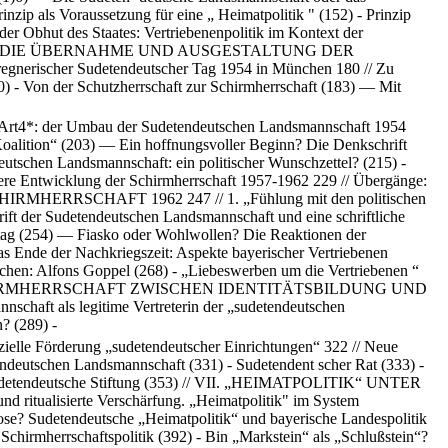
zip als Voraussetzung für eine „ Heimatpolitik " (152) - Prinzip
der Obhut des Staates: Vertriebenenpolitik im Kontext der
UMENT: DIE ÜBERNAHME UND AUSGESTALTUNG DER
egnerischer Sudetendeutscher Tag 1954 in München 180 // Zu
) - Von der Schutzherrschaft zur Schirmherrschaft (183) — Mit
 Art4*: der Umbau der Sudetendeutschen Landsmannschaft 1954
r-Koalition“ (203) — Ein hoffnungsvoller Beginn? Die Denkschrift
utschen Landsmannschaft: ein politischer Wunschzettel? (215) -
eitere Entwicklung der Schirmherrschaft 1957-1962 229 // Übergänge:
HIRMHERRSCHAFT 1962 247 // 1. „Fühlung mit den politischen
ift der Sudetendeutschen Landsmannschaft und eine schriftliche
andtag (254) — Fiasko oder Wohlwollen? Die Reaktionen der
Das Ende der Nachkriegszeit: Aspekte bayerischer Vertriebenen
schen: Alfons Goppel (268) - „Liebeswerben um die Vertriebenen “
: DIE SCHIRMHERRSCHAFT ZWISCHEN IDENTITÄTSBILDUNG UND
haft als legitime Vertreterin der „sudetendeutschen
? (289) -
nzielle Förderung „sudetendeutscher Einrichtungen“ 322 // Neue
ndeutschen Landsmannschaft (331) - Sudetendent scher Rat (333) -
e Sudetendeutsche Stiftung (353) // VII. „HEIMATPOLITIK“ UNTER
isierte Verschärfung. „Heimatpolitik" im System
iose? Sudetendeutsche „Heimatpolitik“ und bayerische Landespolitik
hirmherrschaftspolitik (392) - Bin „Markstein“ als „Schlußstein“?