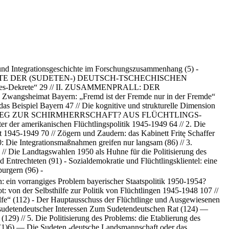
nd Integrationsgeschichte im Forschungszusammenhang (5) -
REITPUNKTE DER (SUDETEN-) DEUTSCH-TSCHECHISCHEN
nes-Dekrete“ 29 // II. ZUSAMMENPRALL: DER
mat Bayern: „Fremd ist der Fremde nur in der Fremde“
 das Beispiel Bayern 47 // Die kognitive und strukturelle Dimension
. AUF DEM WEG ZUR SCHIRMHERRSCHAFT? AUS FLÜCHTLINGS-
er amerikanischen Flüchtlingspolitik 1945-1949 64 // 2. Die
t 1945-1949 70 // Zögern und Zaudern: das Kabinett Fritę Schaffer
0: Die Integrationsmaßnahmen greifen nur langsam (86) // 3.
// Die Landtagswahlen 1950 als Huhne für die Politisierung des
Entrechteten (91) - Sozialdemokratie und Flüchtlingsklientel: eine
urgern (96) -
: ein vorrangiges Problem bayerischer Staatspolitik 1950-1954?
t: von der Selbsthilfe zur Politik von Flüchtlingen 1945-1948 107 //
hilfe“ (112) - Der Hauptausschuss der Flüchtlinge und Ausgewiesenen
sudetendeutscher Interessen Zum Sudetendeutschen Rat (124) —
29) // 5. Die Politisierung des Problems: die Etablierung des
 (1)6) — Die Sudeten -deutsche Landsmannschaft oder das