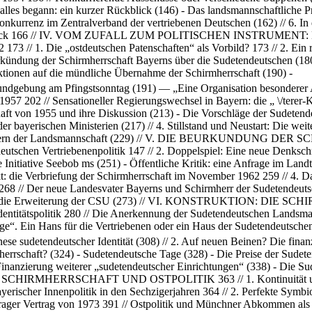
s begann: ein kurzer Rückblick (146) - Das landsmannschaftliche Prin
onkurrenz im Zentralverband der vertriebenen Deutschen (162) // 6. In 
Überblick 166 // IV. VOM ZUFALL ZUM POLITISCHEN INSTR
1. Die „ostdeutschen Patenschaften“ als Vorbild? 173 // 2. Ein r
erkündung der Schirmherrschaft Bayerns über die Sudetendeutschen (180
ktionen auf die mündliche Übernahme der Schirmherrschaft (190) -
undgebung am Pfingstsonntag (191) — „Eine Organisation besonderer
5-1957 202 // Sensationeller Regierungswechsel in Bayern: die „ \/tere
t von 1955 und ihre Diskussion (213) - Die Vorschläge der Sudetende
der bayerischen Ministerien (217) // 4. Stillstand und Neustart: Die w
chern der Landsmannschaft (229) // V. DIE BEURKUNDUNG DER SC
utschen Vertriebenenpolitik 147 // 2. Doppelspiel: Eine neue Denkschr
e Initiative Seebob ms (251) - Öffentliche Kritik: eine Anfrage im L
Akt: die Verbriefung der Schirmherrschaft im November 1962 259 // 4. 
e 268 // Der neue Landesvater Bayerns und Schirmherr der Sudetendeut
E und die Erweiterung der CSU (273) // VI. KONSTRUKTION
ätspolitik 280 // Die Anerkennung der Sudetendeutschen Landsmannsc
ge“. Ein Hans für die Vertriebenen oder ein Haus der Sudetendeutschen
se sudetendeutscher Identität (308) // 2. Auf neuen Beinen? Die fina
rrschaft? (324) - Sudetendeutsche Tage (328) - Die Preise der Sudete
Finanzierung weiterer „sudetendeutscher Einrichtungen“ (338) - Di
HERRSCHAFT UND OSTPOLITIK 363 // 1. Kontinuität und ritual
erischer Innenpolitik in den Sechzigerjahren 364 // 2. Perfekte Symb
ager Vertrag von 1973 391 // Ostpolitik und Münchner Abkommen als Sc