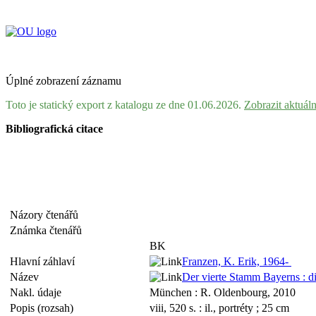
Úplné zobrazení záznamu
Toto je statický export z katalogu ze dne 01.06.2026.
Zobrazit aktuál
Bibliografická citace
Názory čtenářů
Známka čtenářů
BK
Hlavní záhlaví
Franzen, K. Erik, 1964-
Název
Der vierte Stamm Bayerns : d
Nakl. údaje
München : R. Oldenbourg, 2010
Popis (rozsah)
viii, 520 s. : il., portréty ; 25 cm