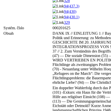
328
94(437.3)
94(430)
94(430.1)
329
Systém. číslo
000201625
Obsah
DANK IX // EINLEITUNG 1 // Bayeris
Politik und Erinnerung: zu Me
GESCHICHTE IM 20. JAHRHUNDERT 
INTEGRATIONSPROZESS VON SUDE
37 // 2. Zum Verständnis des Begriffs
(47) — Die soziale Dimension (5
WIRD VERTRIEBEN EN POLITIK 1945-19
Flüchtlinge als zweitrangiges Proble
(70) - Neuanfang unter Wilhelm Hoegn
„Refugees on the March“: Die vergess
Flüchtlingsproblems: die Bauernparte
ehrliche Liebe? (94) — Die Christlic
Ein doppelter Wahlerfolg durch das 
(101) -Exkurs: ein Haus für die Vertr
Hilfe aus religiöser Einsicht (108) 
(113) — Die Gesinnungsgemeinschaft
Eichstätt oder Detmold? Kurze Anmerk
landsmannschaftlichen Prinzips 194