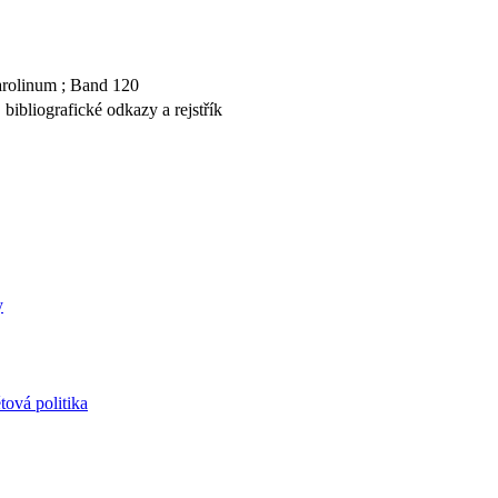
arolinum ; Band 120
 bibliografické odkazy a rejstřík
y
tová politika