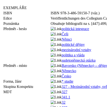
EXEMPLÁŘE
ISBN
ISBN 978-3-486-59150-7 (váz.)
Edice
Veröffentlichungen des Collegium C
Poznámka
Obsahuje bibliografii na s. [447]-499,
Předmět - heslo
politická integrace
Češi
Němci
politické dějiny
mezinárodní vztahy
politika a vláda
sudetoněmecká otázka
Předmět - místo
Bavorsko (Německo) -- dějin
Německo
Česko
Forma, žánr
* studie
Skupina Konspektu
327 - Mezinárodní vztahy, svě
MDT
327
341.1
32