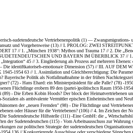
ch-sudetendeutsche Vertriebenenpolitik (1) — Zwangsmigrations- u
thodenansatz und Vorgehenweise (13) // I. PROLOG: ZWEI ST
17 // 1. „München 1938“: Mythos und Trauma 17 // 2. Die „Be
TENDEUTSCHEN UND BAYERN IM ÜBERBLICK 37 // 1. Zwangshei
 „Integration“ 45 // 3. Eingliederung als Prozess auf mehreren Ebenen:
5) — Die identiftkatoriseb-emotiona/e Dimension (57) // III
54 63 // 1. Assimilation und Gleichberechtigung: Die Parameter d
m? Bayerische Politik als Notfallmaßnahme in der frühen Nachkriegszei
er? (72) - Hans Ehard: ein Ministerpräsident für alle Palle? (78) -195
enen Flüchtlinge erobern 89 den (partei-)politischcn Raum 1950-1954 
i (89) - Die Erben Kobin Hoods? Der block der Heimatvertriebenen und 
h-Sozialen als ambivalente Vermittler epischen Einheimischen und Neub
Phänomen der „neuen Fremden" (98) - Die Flüchtlinge und Vertriebenen
iebenen oder Häuser für die Vertriebenen? (106) // 4. Im Zeichen der No
— Die Sudetendeutsche Hilfsstelle (111) -Eine GmbH: die „ Wirtschafts
en der Sudetendeutschen (115) - Vom Arbeitsausschuss zur Wahrung 
ungen zur politischen Strategie der sudetendeutschen Organisationen (1
8-1954 136 // Konkurrierende Ausschüsse oder verschiedene Süppchen