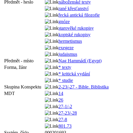
Předmět - heslo
náboženské texty
rané křesťanství
řecká antická filozofie
gnóze
starověké rukopisy
koptské rukopisy
hermetismus
exegeze
judaismus
Předmět - místo
Nag Hammádí (Egypt)
Forma, žánr
* texty
* kritická vydání
* studie
Skupina Konspektu
2-23/-27 - Bible. Biblistika
MDT
14
26
27-1/-2
27-23/-28
27-8
801.73
Systém. číslo
000201693