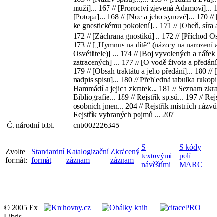
muži]... 167 // [Proroctví zjevená Adamovi]... 1
[Potopa]... 168 // [Noe a jeho synové]... 170 //
ke gnostickému pokolení]... 171 // [Oheň, síra a 
172 // [Záchrana gnostiků]... 172 // [Příchod Osv
173 // [„Hymnus na dítě“ (názory na narození 
Osvétlitele)] ... 174 // [Boj vyvolených a nářek
zatracených] ... 177 // [O vodě života a předání
179 // [Obsah traktátu a jeho předání]... 180 //
nadpis spisu]... 180 // Přehledná tabulka rukop
Hammádí a jejich zkratek... 181 // Seznam zkrat
Bibliografie... 189 // Rejstřík spisů... 197 // Rej
osobních jmen... 204 // Rejstřík místních názvů.
Rejstřík vybraných pojmů ... 207
Č. národní bibl.
cnb002226345
S
S kódy
Zvolte
Standardní
Katalogizační
Zkrácený
textovými
polí
formát:
formát
záznam
záznam
návěštími
MARC
© 2005 Ex
Libris