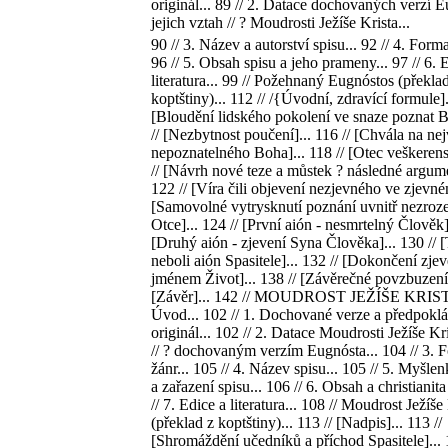
originál... 89 // 2. Datace dochovaných verzí 
jejich vztah // ? Moudrosti Ježíše Krista...
90 // 3. Název a autorství spisu... 92 // 4. Forma
96 // 5. Obsah spisu a jeho prameny... 97 // 6. 
literatura... 99 // Požehnaný Eugnóstos (překla
koptštiny)... 112 // /{Úvodní, zdravící formule].
[Bloudění lidského pokolení ve snaze poznat B
// [Nezbytnost poučení]... 116 // [Chvála na ne
nepoznatelného Boha]... 118 // [Otec veškerens
// [Návrh nové teze a můstek ? následné argume
122 // [Víra čili objevení nezjevného ve zjevném
[Samovolné vytrysknutí poznání uvnitř nezroz
Otce]... 124 // [První aión - nesmrtelný Člověk].
[Druhý aión - zjevení Syna Člověka]... 130 // [
neboli aión Spasitele]... 132 // [Dokončení zje
jménem Život]... 138 // [Závěrečné povzbuzení]
[Závěr]... 142 // MOUDROST JEŽÍŠE KRIST
Úvod... 102 // 1. Dochované verze a předpokl
originál... 102 // 2. Datace Moudrosti Ježíše Kr
// ? dochovaným verzím Eugnósta... 104 // 3. 
žánr... 105 // 4. Název spisu... 105 // 5. Myšle
a zařazení spisu... 106 // 6. Obsah a christianita
// 7. Edice a literatura... 108 // Moudrost Ježíše
(překlad z koptštiny)... 113 // [Nadpis]... 113 //
[Shromáždění učedníků a příchod Spasitele]... 