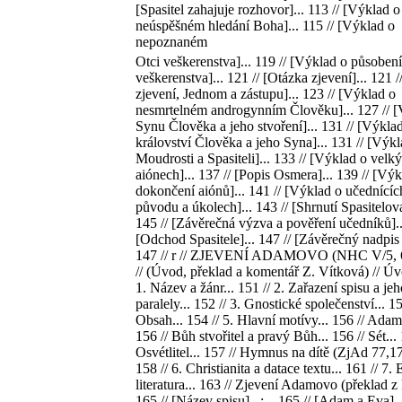
[Spasitel zahajuje rozhovor]... 113 // [Výklad o
neúspěšném hledání Boha]... 115 // [Výklad o
nepoznaném
Otci veškerenstva]... 119 // [Výklad o působen
veškerenstva]... 121 // [Otázka zjevení]... 121 
zjevení, Jednom a zástupu]... 123 // [Výklad o
nesmrtelném androgynním Člověku]... 127 // [
Synu Člověka a jeho stvoření]... 131 // [Výkla
království Člověka a jeho Syna]... 131 // [Výkl
Moudrosti a Spasiteli]... 133 // [Výklad o velk
aiónech]... 137 // [Popis Osmera]... 139 // [Vý
dokončení aiónů]... 141 // [Výklad o učednících
původu a úkolech]... 143 // [Shrnutí Spasitelova
145 // [Závěrečná výzva a pověření učedníků]..
[Odchod Spasitele]... 147 // [Závěrečný nadpis 
147 // r // ZJEVENÍ ADAMOVO (NHC V/5, 6
// (Úvod, překlad a komentář Z. Vítková) // Úvo
1. Název a žánr... 151 // 2. Zařazení spisu a jeh
paralely... 152 // 3. Gnostické společenství... 15
Obsah... 154 // 5. Hlavní motívy... 156 // Adam
156 // Bůh stvořitel a pravý Bůh... 156 // Sét... 
Osvétlitel... 157 // Hymnus na dítě (ZjAd 77,17
158 // 6. Christianita a datace textu... 161 // 7. 
literatura... 163 // Zjevení Adamovo (překlad z 
165 // [Název spisu]...;... 165 // [Adam a Eva]...