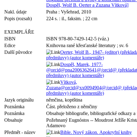
Dospěl, Wolf B. Oerter a Zuzana Vítková]
Nakl. údaje
Praha : Vyšehrad, 2010
Popis (rozsah)
224 s. : il., faksim. ; 22 cm
EXEMPLÁŘE
ISBN
ISBN 978-80-7429-142-5 (váz.)
Edice
Knihovna rané křesťanské literatury ; sv. 6
Další původce
Oerter, Wolf B., 1947- (editor) (překlada
předmluvy) (autor komentáře)
Dospěl, Marek, 1977-
@orcid@pna2006362641@/orcid@ (překladate
předmluvy) (autor komentáře)
Vítková,
Zuzana@orcid@xx0094904@/orcid@ (překlada
předmluvy) (autor komentáře)
Jazyk originálu
němčina, koptština
Poznámka
Část. přeloženo z němčiny
Poznámka
Obsahuje bibliografie, bibliografické odkazy a 
Obsahuje
Požehnaný Eugnóstos -- Moudrost Ježíše Krista
Adamovo
Předmět - název
Bible. Nový zákon. Apokryfní knihy