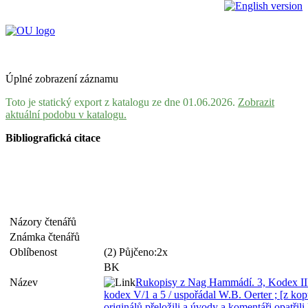
Úplné zobrazení záznamu
Toto je statický export z katalogu ze dne 01.06.2026.
Zobrazit
aktuální podobu v katalogu.
Bibliografická citace
Názory čtenářů
Známka čtenářů
Oblíbenost
(2) Půjčeno:2x
BK
Název
Rukopisy z Nag Hammádí. 3, Kodex III
kodex V/1 a 5 / uspořádal W.B. Oerter ; [z ko
originálů přeložili a úvody a komentáři opatřil