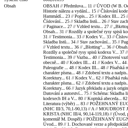
Obsah
OBSAH // Předmluva... 11 // ÚVOD (W B. Oer
Historie nálezu a vydání... 15 // Číslování ko
Hammádí... 23 // Popis... 25 // Kodex III... 25 /
Číslování... 25 // Skladba listů... 26 // Stav zac
// Paginace... 27 // Vzhled textu... 27 // „Bkrttog
Obsah... 31 // Rozdíly a společné rysy spisů kod
31 // Testimonia... 33 // Kodex V... 33 // Číslová
Skladba listů... 34 // Stav zachování... 35 // Pag
// Vzhled textu... 36 // „Blotting“... 36 // Obsah.
Rozdíly a společné rysy spisů kodexu V... 37 //
Testimonia... 39 // Vazba... 40 // Zhotovení va
obecně... 40 // Kodex III... 41 // Kodex V... 44 
Paleografie ... 48 // Kodex III... 48 // Písařská 
charakter písma... 48 // Zdobení textu a nadpis..
Korektury... 61 // Kodex V... 62 // Písařská ruk
charakter písma... 62 // Zdobení textu a nadpis..
Korektury... 66 // Jazyk překladu a jazyk originá
Datování a autorství... 75 // Schéma: Skladba li
kodexech IH a V... 80 // Koptská abeceda... 82 
Literatura (výběr) ... 83 // POŽEHNANÝ
(NHC III/3, 70,1-90,13) // A // MOUDROST
KRISTA (NHC III/4, 90,14-119,18) // (Úvod, 
komentář M. Dospěl) // POŽEHNANÝ EUG
Úvod... 89 // 1. Dochované verze a předpoklá