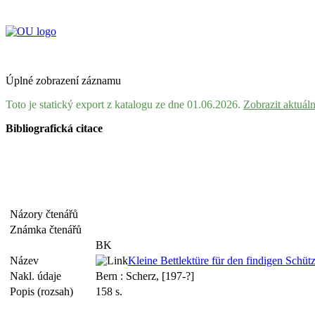
Úplné zobrazení záznamu
Toto je statický export z katalogu ze dne 01.06.2026.
Zobrazit aktuál
Bibliografická citace
Názory čtenářů
Známka čtenářů
BK
Název
Kleine Bettlektüre für den findigen Schü
Nakl. údaje
Bern : Scherz, [197-?]
Popis (rozsah)
158 s.