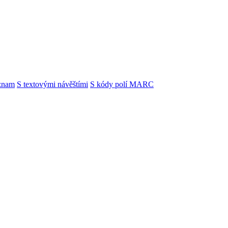
znam
S textovými návěštími
S kódy polí MARC