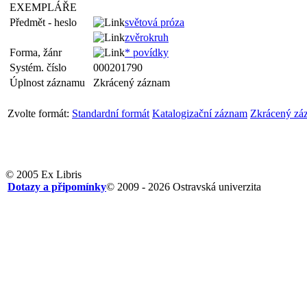
EXEMPLÁŘE
Předmět - heslo
světová próza
zvěrokruh
Forma, žánr
* povídky
Systém. číslo
000201790
Úplnost záznamu
Zkrácený záznam
Zvolte formát:
Standardní formát
Katalogizační záznam
Zkrácený zá
© 2005 Ex Libris
Dotazy a připomínky
© 2009 - 2026 Ostravská univerzita