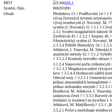
MDT
616.1
Systém. číslo
000201891
Obsah
Předmluva 13 // Poděkování 14 // 1 F
vývoj červených krvinek (erytropoéza
vývoj trombocytů (J. Novotný, M. ???
systém (J. Novotný) 31 // 2.1.1 Cévní
2.3.1 Systém koagulačních faktorů 38 
Zavřelová) 45 // 2.3.2.1 Serpiny 46 //
Fibrinolytický systém (J. Novotný, M.
2.3.3.4 Průběh fibrinolýzy 54 // 2.3.
Jelínková, I. Trnavská, M. Slánská) 6
analytické metody 62 // 3.1.2 Vyšetř
// 3.1.2.3 Kontroly krevního obrazu //
3.1.2.4 Stanovení počtu retikulocytů 
// 3.1.3.3 Megakaryocytární vývojová ř
krve // 3.1.4.4 Hodnocení nátěrů kost
Obecné testy // 3.2.1.1 Osmotická rez
průkaz abnormálních hemoglobinů // 3
průkaz nedostatku enzymů // 3.2.3.1 
Bouřková, M. Jelínková, I. Trnavská, 
sudanovou černí ? // 3.3.5 Barvení chl
fosfatázy (s rezistencí na kyselinu L
Jelínková, M. Matýšková) // 3.5.1 „Be
3.5.2.1 Počet a morfologie trombocyt