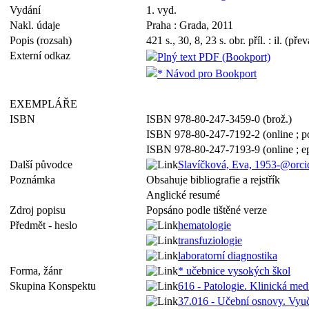
Vydání
1. vyd.
Nakl. údaje
Praha : Grada, 2011
Popis (rozsah)
421 s., 30, 8, 23 s. obr. příl. : il. (př
Externí odkaz
Plný text PDF (Bookport)
* Návod pro Bookport
EXEMPLÁŘE
ISBN
ISBN 978-80-247-3459-0 (brož.)
ISBN 978-80-247-7192-2 (online ; p
ISBN 978-80-247-7193-9 (online ; e
Další původce
Slavíčková, Eva, 1953-@orc
Poznámka
Obsahuje bibliografie a rejstřík
Anglické resumé
Zdroj popisu
Popsáno podle tištěné verze
Předmět - heslo
hematologie
transfuziologie
laboratorní diagnostika
Forma, žánr
* učebnice vysokých škol
Skupina Konspektu
616 - Patologie. Klinická med
37.016 - Učební osnovy. Vyu