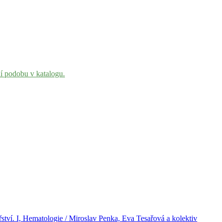
ní podobu v katalogu.
řství. I, Hematologie / Miroslav Penka, Eva Tesařová a kolektiv