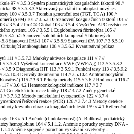
tikule 97 // 3.5.3 Systém plazmatických koagulačních faktorů 98 //
uicka 98 // 3.5.3.3 Aktivovaný parciální tromboplastinový test
 testy 100 // 3.5.3.7 Trombin generační test (TGT, TGA) 100 //
nomerů (SFM) 101 // 3.5.3.10 Stanovení koagulačních faktorů 101 //
 103 // 3.5.4.2 ProC® Global 103 // 3.5.4.3 Vyšetření APC rezistence
ického systému 105 // 3.5.5.1 Euglobulinová fibrinolýza 105 //
6 // 3.5.5.5 Stanovení solubilních komplexů // fibrinových
5.8 Stanovení PAI-1 107 // 3.5.5.9 Stanovení tPA 107 // 3.5.5.10
 Cirkulující antikoagulans 108 // 3.5.6.3 Kvantitativní průkaz
tů 111 // 3.5.7.3 Markéry aktivace koagulace 111 // 7 //
11 // 3.5.8.1 Vyšetření koncentrace VWF (VWF:Ag) 112 // 3.5.8.2
// 3.5.9 Diagnostika HIT 113 // 3.5.9.1 Funkční testy 113 // 3.5.9.2
 // 3.5.10.3 Deriváty dikumarinu 114 // 3.5.10.4 Antitrombocytární
 Kovářová) 115 // 3.6.1 Princip metody 115 // 3.6.2 Hodnocení 116 //
e 117 // 3.6.4.2 Hematoonkologické indikace 117 // 3.7
3.7.1 Genetická informace buňky 118 // 3.7.2 Změny genetické
1 // 3.7.3.2 Metody molekulární cytogenetiky 122 // 3.7.4
olymerázová řetězová reakce (PCR) 126 // 3.7.4.3 Metody detekce
hodnoty krevního obrazu a koagulačních testů 159 // 4.1 Referenční
logie 163 // 5.1 Anémie (chudokrevnost) (A. Buliková, pediatrický
yntézy hemoglobinu 164 // 5.1.1.2. Anémie z poruchy syntézy DNA -
.1.1.4 Anémie spojené s poruchou vyzrávání krvetvorby -