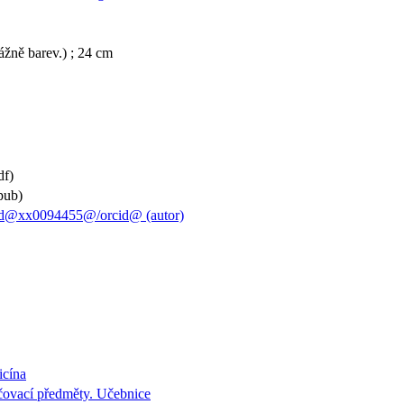
evážně barev.) ; 24 cm
df)
pub)
id@xx0094455@/orcid@ (autor)
icína
čovací předměty. Učebnice