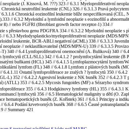
í neoplazie (J. Kissová, M. ???) 323 // 6.3.1 Myeloproliferativní neo
Chronická neutrofilní leukemie (CNL) 326 // 6.3.1.3 Pravá polycytemie
 6.3.1.6 Chronická eozinofilní leukemie blíže nespecifikovaná (CEL, N
.333 // 6.3.2 Myeloidní a lymfoidní neoplazie s eozinofilií a abnorm
or ß) // nebo FGFRl (fibroblast growth factor receptor-1) 334 //
azie s přestavbou genu PDGFRA 334 // 6.3.2.2 Myeloidní neoplazie s 
5 // 6.3.3 Myelodysplasticko/myeloproliferativni neoplazie (MDS/MP
yeloidní leukemie, BCR-ABLl negativní (aCML) 338 // 6.3.3.3 Juvenil
í neoplazie // neklasifikovatelné (MDS/MPN-U) 339 // 6.3.3.5 Provizo
) 340 // 6.4 Lymfoproliferativní onemocnění (A. Buliková) 340 // 6.4
 lymfocytů (CLL/SLL) 342 // 6.4.1.2 ? prolymfocytární leukemie (B P
lasatými buňkami (HCL) 345 // 6.4.1.5 Lymfoplazmocytární lymfom/Wa
Folikulární lymfom (FL) 348 // 6.4.1.8 Lymfom z plástových buněk (
/ 6.4.1.11 Ostatní lymfoproliferace ze zralých ? lymfocytů 350 // 6.4.
L-L) 352 // 6.4.2.2 Agresivní leukemie z NK buněk 352 // 6.4.2.3 T 
) (ATLL) 353 // 6.4.2.5 Mycosis fungoides (MF) a Sézaryho syndrom 
mfoproliferace 355 // 6.4.3 Hodgkinovy lymfomy (HL) 355 // 6.4.3.1 Kl
inancí lymfocytů 356 // 6.5 Hematologické malignity u dětí (O. Zaple
ce hematopoetických buněk (Z. Kořístek) 361 // 6.6.1 Principy a indikac
// 6.6.4 Podání krvetvorných buněk 368 // 6.6.5 Časné potransplantačn
419 // Summary 421
znam
S textovými návěštími
S kódy polí MARC