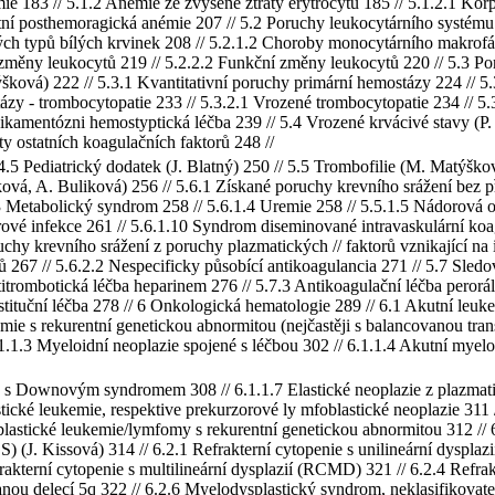
mie 183 // 5.1.2 Anémie ze zvýšené ztráty erytrocytů 185 // 5.1.2.1 Ko
ní posthemoragická anémie 207 // 5.2 Poruchy leukocytárního systému 
ých typů bílých krvinek 208 // 5.2.1.2 Choroby monocytárního makrofá
změny leukocytů 219 // 5.2.2.2 Funkční změny leukocytů 220 // 5.3 Por
šková) 222 // 5.3.1 Kvantitativní poruchy primární hemostázy 224 // 5
ázy - trombocytopatie 233 // 5.3.2.1 Vrozené trombocytopatie 234 // 5.3
ikamentózni hemostyptická léčba 239 // 5.4 Vrozené krvácivé stavy (P.
y ostatních koagulačních faktorů 248 //
5 Pediatrický dodatek (J. Blatný) 250 // 5.5 Trombofilie (M. Matýšková
vá, A. Buliková) 256 // 5.6.1 Získané poruchy krevního srážení bez pří
.1.3 Metabolický syndrom 258 // 5.6.1.4 Uremie 258 // 5.5.1.5 Nádorová
irové infekce 261 // 5.6.1.10 Syndrom diseminované intravaskulární koag
ruchy krevního srážení z poruchy plazmatických // faktorů vznikající na
rů 267 // 5.6.2.2 Nespecificky působící antikoagulancia 271 // 5.7 Sledo
itrombotická léčba heparinem 276 // 5.7.3 Antikoagulační léčba peroráln
stituční léčba 278 // 6 Onkologická hematologie 289 // 6.1 Akutní leu
mie s rekurentní genetickou abnormitou (nejčastěji s balancovanou tran
.1.1.3 Myeloidní neoplazie spojené s léčbou 302 // 6.1.1.4 Akutní myel
né s Downovým syndromem 308 // 6.1.1.7 Elastické neoplazie z plazmat
tické leukemie, respektive prekurzorové ly mfoblastické neoplazie 311 
lastické leukemie/lymfomy s rekurentní genetickou abnormitou 312 //
(J. Kissová) 314 // 6.2.1 Refrakterní cytopenie s unilineární dysplazi
rakterní cytopenie s multilineární dysplazií (RCMD) 321 // 6.2.4 Refra
ou delecí 5q 322 // 6.2.6 Myelodysplastický syndrom, neklasifikovate