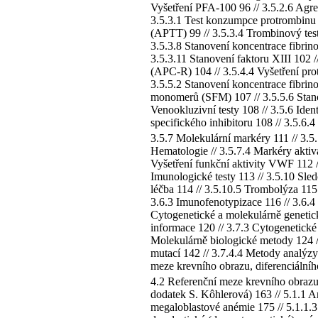
Vyšetření PFA-100 96 // 3.5.2.6 Agreg
3.5.3.1 Test konzumpce protrombinu 98
(APTT) 99 // 3.5.3.4 Trombinový test
3.5.3.8 Stanovení koncentrace fibrin
3.5.3.11 Stanovení faktoru XIII 102 /
(APC-R) 104 // 3.5.4.4 Vyšetření prot
3.5.5.2 Stanovení koncentrace fibrino
monomerů (SFM) 107 // 3.5.5.6 Stanov
Venookluzivní testy 108 // 3.5.6 Ident
specifického inhibitoru 108 // 3.5.6.4
3.5.7 Molekulární markéry 111 // 3.5.
Hematologie // 3.5.7.4 Markéry aktiv
Vyšetření funkční aktivity VWF 112 //
Imunologické testy 113 // 3.5.10 Sled
léčba 114 // 3.5.10.5 Trombolýza 115 
3.6.3 Imunofenotypizace 116 // 3.6.4
Cytogenetické a molekulárně genetick
informace 120 // 3.7.3 Cytogenetické
Molekulárně biologické metody 124 //
mutací 142 // 3.7.4.4 Metody analýzy
meze krevního obrazu, diferenciálníh
4.2 Referenční meze krevního obrazu 
dodatek S. Kôhlerová) 163 // 5.1.1 
megaloblastové anémie 175 // 5.1.1.