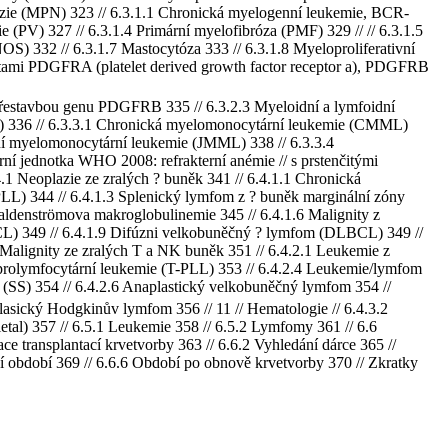
plazie (MPN) 323 // 6.3.1.1 Chronická myelogenní leukemie, BCR-
 (PV) 327 // 6.3.1.4 Primární myelofibróza (PMF) 329 // // 6.3.1.5
OS) 332 // 6.3.1.7 Mastocytóza 333 // 6.3.1.8 Myeloproliferativní
alitami PDGFRA (platelet derived growth factor receptor a), PDGFRB
přestavbou genu PDGFRB 335 // 6.3.2.3 Myeloidní a lymfoidní
N) 336 // 6.3.3.1 Chronická myelomonocytární leukemie (CMML)
ní myelomonocytární leukemie (JMML) 338 // 6.3.3.4
rní jednotka WHO 2008: refrakterní anémie // s prstenčitými
.1 Neoplazie ze zralých ? buněk 341 // 6.4.1.1 Chronická
LL) 344 // 6.4.1.3 Splenický lymfom z ? buněk marginální zóny
ldenströmova makroglobulinemie 345 // 6.4.1.6 Malignity z
MCL) 349 // 6.4.1.9 Difúzni velkobuněčný ? lymfom (DLBCL) 349 //
2 Malignity ze zralých T a NK buněk 351 // 6.4.2.1 Leukemie z
prolymfocytární leukemie (T-PLL) 353 // 6.4.2.4 Leukemie/lymfom
(SS) 354 // 6.4.2.6 Anaplastický velkobuněčný lymfom 354 //
asický Hodgkinův lymfom 356 // 11 // Hematologie // 6.4.3.2
tal) 357 // 6.5.1 Leukemie 358 // 6.5.2 Lymfomy 361 // 6.6
e transplantací krvetvorby 363 // 6.6.2 Vyhledání dárce 365 //
í období 369 // 6.6.6 Období po obnově krvetvorby 370 // Zkratky