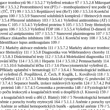
ace trombocytů 96 // 3.5.2.7 Vyšetření retrakce 97 // 3.5.2.8 Mikropar
 // 3.5.3.2 Protrombinový test (PT) // - tromboplastinový test podle Q
 (TČ, TT) 99 // 3.5.3.5 Reptilázový test (ReT) 100 // 3.5.3.6 Korekční
ogenu 100 // 3.5.3.9 Stanovení solubilních komplexů // fibrinových mo
/ 3.5.4 Přirozené inhibitory 103 // 3.5.4.1 Vyšetření antitrombinu (AT)
einu C 105 // 3.5.4.5 Vyšetření proteinu S 105 // 3.5.5 Testy fibrinolyt
genu 106 // 3.5.5.3 Vyšetření FDP 106 // 3.5.5.4 Vyšetření D-dimerů 10
ení a2-antiplazminu 107 // 3.5.5.7 Stanovení plazminogenu 107 // 3.5.
ifikace získaného inhibitoru 108 // 3.5.6.1 Korekční testy 108 // 3.5.6.2
 Identifikace lupus antikoagulans 109 //
7.1 Markéry aktivace endotelu 111 // 3.5.7.2 Markéry aktivace trombocy
ace fibrinolýzy 111 // 3.5.8 Diagnostika von Willebrandovy choroby 1
 3.5.8.3 Diskriminační testy 112 // 3.5.8.4 Molekulární diagnostika 113 
ování léčby 114 // 3.5.10.1 Heparin 114 // 3.5.10.2 Pentasacharidy 114
// 3.5.10.6 Substituční léčba 115 // 3.6 Flowcytometrické vyšetření (L.
 Příklady uplatnění v hematologii 117 // 3.6.4.1 Neonkologické indikac
é vyšetření (Š. Pospíšilová, Z. Čech, P. Kuglík, L. Kovářová) 118 // 
 vyšetření 121 // 3.7.3.1 Metody klasické cytogenetiky: G pruhování 12
 3.7.4.1 Separace buněk, izolace nukleových kyselin 124 // 3.7.4.2 P
 proteinů 146 // 3.7.4.5 Genomika a proteomika 148 // 4 Fyziologické 
o počtu leukocytů a koagulačních testů u dospělých (J. Kissová) 159 //
a koagulačních testů u dětí (J. Blatný) 160 // 5 Neonkologická hemato
Anémie z poruchy tvorby erytrocytů 164 // 5.1.1.1 Anémie z poruchy s
3 Anémie ze selhání hemopoetických buněk - aplastické anémie 179 // 5