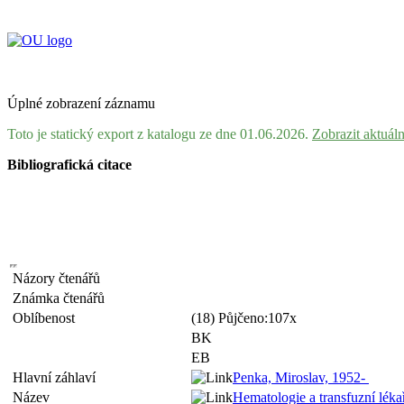
Úplné zobrazení záznamu
Toto je statický export z katalogu ze dne 01.06.2026.
Zobrazit aktuál
Bibliografická citace
Názory čtenářů
Známka čtenářů
Oblíbenost
(18) Půjčeno:107x
BK
EB
Hlavní záhlaví
Penka, Miroslav, 1952-
Název
Hematologie a transfuzní léka