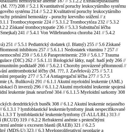
rpuskulárni hemolytické anémie 187 // 5.1.2.2 Extrakorpuskulární
(M. ???) 208 // 5.2.1 Kvantitativní poruchy leukocytárního systému
gového systému 214 // 5.2.2 Kvalitativní poruchy leukocytárního
uchy primární hemostázy - poruchy krevního srážení // z
.3.1.1 Trombocytopenie 224 // 5.3.1.2 Trombocytóza 232 // 5.3.2
.2.2 Získané trombocytopatie 236 // 5.3.3 Substituční léčba
 Smejkal) 241 // 5.4.1 Von Willebrandova choroba 241 // 5.4.2
) 251 // 5.5.1 Pediatrický dodatek (J. Blatný) 255 // 5.6 Získané
tomnosti inhibitoru 257 // 5.6.1.1 Nedostatek vitaminu ? 257 //
 onemocnění 259 // 5.6.1.6 Paraproteinemic 259 // 5.6.1.7 Trauma
ulace (DIC) 262 // 5.6.1.11 Biologické látky, např. hadí jedy 266 //
 imunitním podkladě 266 // 5.6.2.1 Choroby provázené přítomností //
vání antitrombotické léčby (M. ???, J. Zavřelová) 275 // 5.7.1
ími preparáty 277 // 5.7.4 Antiagregační léčba 277 // 5.7.5
kemie (A. Buliková) 291 // 6.1.1 Akutní myeloidní leukemie (AML)
slokací či inverzí) 296 // 6.1.1.2 Akutní myeloidní leukemie spojená
oidní leukemie jinak neurčené 304 // 6.1.1.5 Myeloidní sarkomy 308
ických dendritických buněk 308 // 6.1.2 Akutní leukemie nejasného
// 6.1.3.1 ? lymfoblastické leukemie/lymfomy jinak nespecifikované
 6.1.3.3 T lymfoblastické leukemie/lymfomy (T-ALL/LBL) 313 //
í (RCUD) 319 // 6.2.2 Refrakterní anémie s prstenčitými
kterní anémie s excesem blastů (RAEB) 321 // 6.2.5
lný (MDS-U) 323 // 6.3 Myeloproliferativní neoplazie a