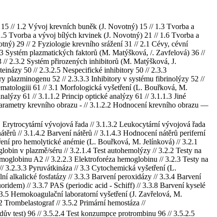
 15 // 1.2 Vývoj krevních buněk (J. Novotný) 15 // 1.3 Tvorba a
.5 Tvorba a vývoj bílých krvinek (J. Novotný) 21 // 1.6 Tvorba a
ný) 29 // 2 Fyziologie krevního srážení 31 // 2.1 Cévy, cévní
2.3 Systém plazmatických faktorů (M. Matýšková, /. Zavfelová) 36 //
3 // 2.3.2 Systém přirozených inhibitorů (M. Matýšková, J.
einázy 50 // 2.3.2.5 Nespecifické inhibitory 50 // 2.3.3
y plazminogenu 52 // 2.3.3.3 Inhibitory v systému fibrinolýzy 52 //
hematologiii 61 // 3.1 Morfologická vyšetření (L. Bouřková, M.
alýzy 61 // 3.1.1.2 Princip optické analýzy 61 // 3.1.1.3 Jiné
 Parametry krevního obrazu - // 3.1.2.2 Hodnocení krevního obrazu —
1 Erytrocytární vývojová řada // 3.1.3.2 Leukocytární vývojová řada
átěrů // 3.1.4.2 Barvení nátěrů // 3.1.4.3 Hodnocení nátěrů periferní
etření pro hemolytické anémie (L. Bouřková, M. Jelínková) // 3.2.1
lobin v plazmě/séru // 3.2.1.4 Test autohemolýzy // 3.2.2 Testy na
moglobinu A2 // 3.2.2.3 Elektroforéza hemoglobinu // 3.2.3 Testy na
/ 3.2.3.3 Pyruvátkináza // 3.3 Cytochemická vyšetření (L.
ní alkalické fosfatázy // 3.3.3 Barvení peroxidázy // 3.3.4 Barvení
oridem) // 3.3.7 PAS (periodic acid - Schiff) // 3.3.8 Barvení kyselé
/ 3.5 Hemokoagulační laboratorní vyšetření (J. Zavřelová, M.
.2 Trombelastograf // 3.5.2 Primární hemostáza //
ův test) 96 // 3.5.2.4 Test konzumpce protrombinu 96 // 3.5.2.5