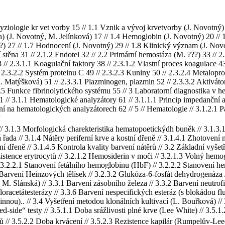
yziologie kr vet vorby 15 // 1.1 Vznik a vývoj krvetvorby (J. Novotný)
) (J. Novotný, M. Jelínková) 17 // 1.4 Hemoglobin (J. Novotný) 20 // 1
) 27 // 1.7 Hodnocení (J. Novotný) 29 // 1.8 Klinický význam (J. Novot
 stěna 31 // 2.1.2 Endotel 32 // 2.2 Primární hemostáza (M. ???) 33 // 
// 2.3.1.1 Koagulační faktory 38 // 2.3.1.2 Vlastní proces koagulace 4
 2.3.2.2 Systém proteinu C 49 // 2.3.2.3 Kuniny 50 // 2.3.2.4 Metaloprot
 Matýšková) 51 // 2.3.3.1 Plazminogen, plazmin 52 // 2.3.3.2 Aktivátor
3.5 Funkce fibrinolytického systému 55 // 3 Laboratorní diagnostika v 
1 // 3.1.1 Hematologické analyzátory 61 // 3.1.1.1 Princip impedanční an
ení na hematologických analyzátorech 62 // 5 // Hematologie // 3.1.2.1
// 3.1.3 Morfologická charekteristika hematopoetickýdh buněk // 3.1.3.
ada // 3.1.4 Nátěry periferní krve a kostní dřeně // 3.1.4.1 Zhotovení n
ní dřeně // 3.1.4.5 Kontrola kvality barvení nátěrů // 3.2 Základní vyš
istence erytrocytů // 3.2.1.2 Hemosiderin v moči // 3.2.1.3 Volný hemog
.2.2.1 Stanovení fetálního hemoglobinu (HbF) // 3.2.2.2 Stanovení he
Barvení Heinzových tělísek // 3.2.3.2 Glukóza-6-fosfát dehydrogenáza /
M. Slánská) // 3.3.1 Barvení zásobního železa // 3.3.2 Barvení neutrofil
oracetátesterázy // 3.3.6 Barvení nespecifických esteráz (s blokádou flu
 vinnou).. // 3.4 Vyšetření metodou klonálních kultivací (L. Bouřková) /
d-side“ testy // 3.5.1.1 Doba srážlivosti plné krve (Lee White) // 3.5.1
ů // 3.5.2.2 Doba krvácení // 3.5.2.3 Rezistence kapilár (Rumpelův-Leed