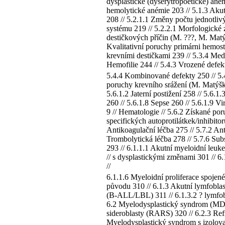
dysplastické (dyserytropoetické) ané
hemolytické anémie 203 // 5.1.3 Akut
208 // 5.2.1.1 Změny počtu jednotliv
systému 219 // 5.2.2.1 Morfologické 
destičkových příčin (M. ???, M. Matý
Kvalitativní poruchy primárni hemost
krevními destičkami 239 // 5.3.4 Med
Hemofilie 244 // 5.4.3 Vrozené defekt
5.4.4 Kombinované defekty 250 // 5.4.
poruchy krevního srážení (M. Matýško
5.6.1.2 Jaterní postižení 258 // 5.6
260 // 5.6.1.8 Sepse 260 // 5.6.1.9 V
9 // Hematologie // 5.6.2 Získané po
specifických autoprotilátkek/inhibito
Antikoagulační léčba 275 // 5.7.2 Ant
Trombolytická léčba 278 // 5.7.6 Sub
293 // 6.1.1.1 Akutní myeloidní leuke
// s dysplastickými změnami 301 // 6
//
6.1.1.6 Myeloidní proliferace spoje
původu 310 // 6.1.3 Akutní lymfoblas
(B-ALL/LBL) 311 // 6.1.3.2 ? lymfob
6.2 Myelodysplastický syndrom (MDS) 
sideroblasty (RARS) 320 // 6.2.3 Ref
Myelodysplastický syndrom s izolovan