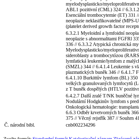
myelodysplasticko/myeloproliferativn
ABL1 pozitivní (CML) 324 // 6.3.1.2 
Esenciální trombocytemie (ET) 331 //
neoplazie neklasifikovatelné (MPS-U)
(platelet derived growth factor recept
6.3.2.1 Myeloidní a lymfoidní neopl
neoplazie s abnormalitami FGFRl 33
336 // 6.3.3.2 Atypická chronická m
Myelodysplasticko/myeloproliferativn
sideroblasty a trombocytózou (RARS-T
lymfatická leukemie/lymfom z malých
(SMZL) 344 // 6.4.1.4 Leukemie s v
plazmatických buněk 346 // 6.4.1.7 
6.4.1.10 Burkittův lymfom (BL) 350 /
velkých granulovaných lymfocytů (LG
z T buněk dospělých (HTLV pozitivní
6.4.2.7 Další zralé T/NK buněčné ly
Nodulární Hodgkinův lymfom s predom
Onkologická hematologie: transplanta
6.6.3 Odběr krvetvorných buněk 366 
375 // Věcný rejstřík 387 // Souhrn 
Č. národní bibl.
cnb002234296
Zvolte formát:
Standardní formát
Katalogizační záznam
Zkrácený zá