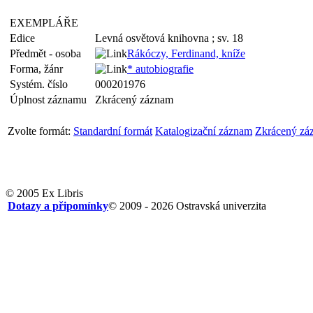
EXEMPLÁŘE
Edice
Levná osvětová knihovna ; sv. 18
Předmět - osoba
Rákóczy, Ferdinand, kníže
Forma, žánr
* autobiografie
Systém. číslo
000201976
Úplnost záznamu
Zkrácený záznam
Zvolte formát:
Standardní formát
Katalogizační záznam
Zkrácený zá
© 2005 Ex Libris
Dotazy a připomínky
© 2009 - 2026 Ostravská univerzita