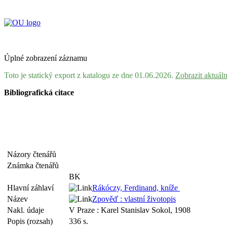
Úplné zobrazení záznamu
Toto je statický export z katalogu ze dne 01.06.2026.
Zobrazit aktuál
Bibliografická citace
Názory čtenářů
Známka čtenářů
BK
Hlavní záhlaví
Rákóczy, Ferdinand, kníže
Název
Zpověď : vlastní životopis
Nakl. údaje
V Praze : Karel Stanislav Sokol, 1908
Popis (rozsah)
336 s.