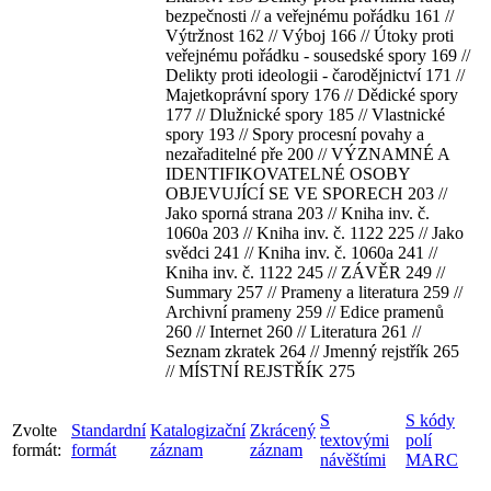
bezpečnosti // a veřejnému pořádku 161 //
Výtržnost 162 // Výboj 166 // Útoky proti
veřejnému pořádku - sousedské spory 169 //
Delikty proti ideologii - čarodějnictví 171 //
Majetkoprávní spory 176 // Dědické spory
177 // Dlužnické spory 185 // Vlastnické
spory 193 // Spory procesní povahy a
nezařaditelné pře 200 // VÝZNAMNÉ A
IDENTIFIKOVATELNÉ OSOBY
OBJEVUJÍCÍ SE VE SPORECH 203 //
Jako sporná strana 203 // Kniha inv. č.
1060a 203 // Kniha inv. č. 1122 225 // Jako
svědci 241 // Kniha inv. č. 1060a 241 //
Kniha inv. č. 1122 245 // ZÁVĚR 249 //
Summary 257 // Prameny a literatura 259 //
Archivní prameny 259 // Edice pramenů
260 // Internet 260 // Literatura 261 //
Seznam zkratek 264 // Jmenný rejstřík 265
// MÍSTNÍ REJSTŘÍK 275
S
S kódy
Zvolte
Standardní
Katalogizační
Zkrácený
textovými
polí
formát:
formát
záznam
záznam
návěštími
MARC