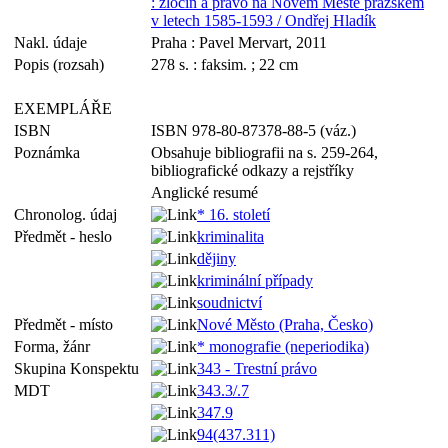
: zločin a právo na Novém Městě pražském
v letech 1585-1593 / Ondřej Hladík
Nakl. údaje
Praha : Pavel Mervart, 2011
Popis (rozsah)
278 s. : faksim. ; 22 cm
EXEMPLÁŘE
ISBN
ISBN 978-80-87378-88-5 (váz.)
Poznámka
Obsahuje bibliografii na s. 259-264,
bibliografické odkazy a rejstříky
Anglické resumé
Chronolog. údaj
* 16. století
Předmět - heslo
kriminalita
dějiny
kriminální případy
soudnictví
Předmět - místo
Nové Město (Praha, Česko)
Forma, žánr
* monografie (neperiodika)
Skupina Konspektu
343 - Trestní právo
MDT
343.3/.7
347.9
94(437.311)