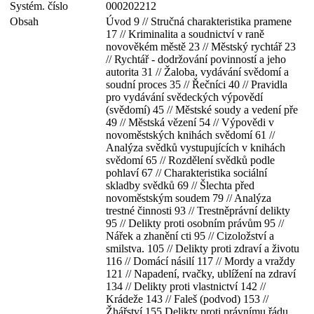
Systém. číslo
000202212
Obsah
Úvod 9 // Stručná charakteristika pramene
17 // Kriminalita a soudnictví v raně
novověkém městě 23 // Městský rychtář 23
// Rychtář - dodržování povinností a jeho
autorita 31 // Žaloba, vydávání svědomí a
soudní proces 35 // Řečníci 40 // Pravidla
pro vydávání svědeckých výpovědí
(svědomí) 45 // Městské soudy a vedení pře
49 // Městská vězení 54 // Výpovědi v
novoměstských knihách svědomí 61 //
Analýza svědků vystupujících v knihách
svědomí 65 // Rozdělení svědků podle
pohlaví 67 // Charakteristika sociální
skladby svědků 69 // Šlechta před
novoměstským soudem 79 // Analýza
trestné činnosti 93 // Trestněprávní delikty
95 // Delikty proti osobním právům 95 //
Nářek a zhanění cti 95 // Cizoložství a
smilstva. 105 // Delikty proti zdraví a životu
116 // Domácí násilí 117 // Mordy a vraždy
121 // Napadení, rvačky, ublížení na zdraví
134 // Delikty proti vlastnictví 142 //
Krádeže 143 // Faleš (podvod) 153 //
Žhářství 155 Delikty proti právnímu řádu,