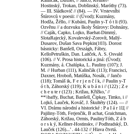
Kalinčák, Daxner, // Jančo, Kellner-
Hostinský, Trokan, Dobšinský, Maróthy (73).
— III. Sládkovič // (84). — IV. Vrstevnĺbi
Štúrovců v poesii: // (Úvod); Kuzmány,
Hodža, Žéllo, // Kubáni, Paulin y-T ó t li (93).
Ozvěnu // a dozvuku školy Štúrovy: Dohnány,
// Caják, Capko, Lojko, Baehat-Dimmý,
SlotaRajecký, Kovalevský-Zorovít, Mallý-
Dusarov, Dušan Sava Pepkin(103). Dorost
básnicky: Banšell, Országh, Fábry,
KelloPetruškin, Dan. Laitček, A. S. Osvald
(106). // V. Prosa historická a jiná: (Úvod);
Kuzmány, á. Chalúpka, L. Pauliny (107); J.
M. // Hurban (111), Kalinčák (113); Francisci,
Daxner, Hroboň, Matúška, Nosák, // Jančo
(118); Tomáš ik, F e r j e n č í k, // Paulin y-T
ó t h, Záhorský (119); K u b á n i // (122) ; Z e
c h e u te r (123) ; Križau, Křižko,’ //
**\\baffy, Buchat, Banšell, Čipkay, Timko, i //
Lojkó, Lauček, Kováč, J. Škultéty (124). — //
VI. Drámu národní a historické : P a I á r 1Ц //
Pajiliny-Töth, Ferjenčik, B achat, Graichman,
Záhorský, Križau, Ormis, PaulinyTóth, Z á b
o r s k ý, Kellner-Hostinskv, // Podhradský, D.
Lauček (126)...’ . 44-132 // Hlava čtvrtá.