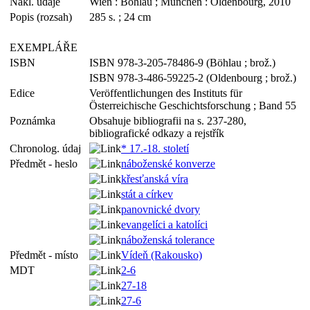
Nakl. údaje
Wien : Böhlau ; München : Oldenbourg, 2010
Popis (rozsah)
285 s. ; 24 cm
EXEMPLÁŘE
ISBN
ISBN 978-3-205-78486-9 (Böhlau ; brož.)
ISBN 978-3-486-59225-2 (Oldenbourg ; brož.)
Edice
Veröffentlichungen des Instituts für
Österreichische Geschichtsforschung ; Band 55
Poznámka
Obsahuje bibliografii na s. 237-280,
bibliografické odkazy a rejstřík
Chronolog. údaj
* 17.-18. století
Předmět - heslo
náboženské konverze
křesťanská víra
stát a církev
panovnické dvory
evangelíci a katolíci
náboženská tolerance
Předmět - místo
Vídeň (Rakousko)
MDT
2-6
27-18
27-6