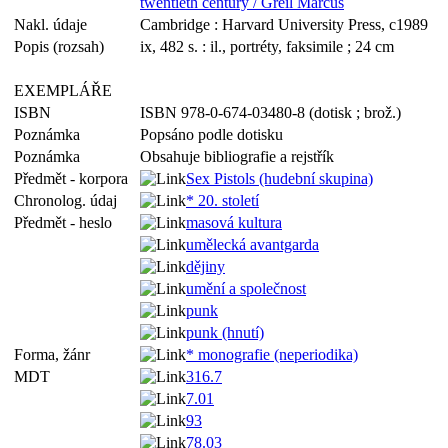
twentieth century / Greil Marcus
Nakl. údaje
Cambridge : Harvard University Press, c1989
Popis (rozsah)
ix, 482 s. : il., portréty, faksimile ; 24 cm
EXEMPLÁŘE
ISBN
ISBN 978-0-674-03480-8 (dotisk ; brož.)
Poznámka
Popsáno podle dotisku
Poznámka
Obsahuje bibliografie a rejstřík
Předmět - korpora
Sex Pistols (hudební skupina)
Chronolog. údaj
* 20. století
Předmět - heslo
masová kultura
umělecká avantgarda
dějiny
umění a společnost
punk
punk (hnutí)
Forma, žánr
* monografie (neperiodika)
MDT
316.7
7.01
93
78.03