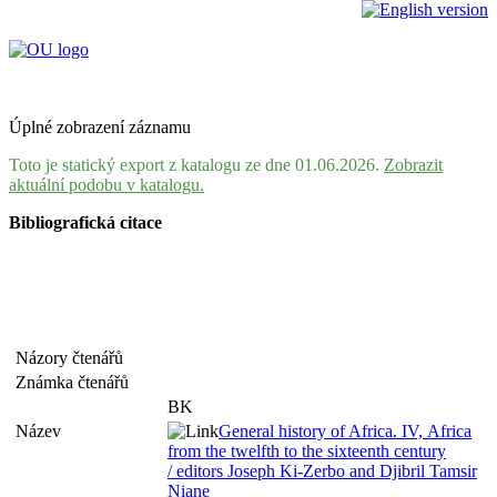
Úplné zobrazení záznamu
Toto je statický export z katalogu ze dne 01.06.2026.
Zobrazit
aktuální podobu v katalogu.
Bibliografická citace
Názory čtenářů
Známka čtenářů
BK
Název
General history of Africa. IV, Africa
from the twelfth to the sixteenth century
/ editors Joseph Ki-Zerbo and Djibril Tamsir
Niane