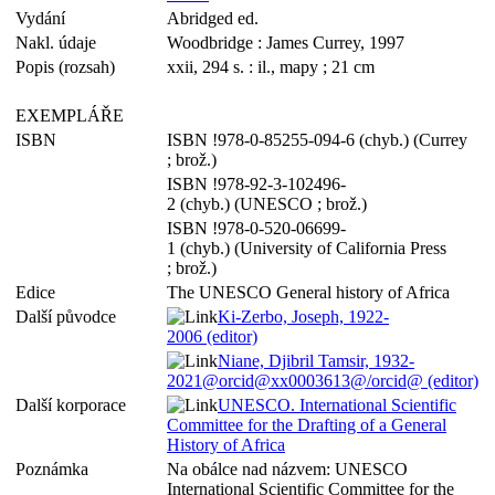
Vydání
Abridged ed.
Nakl. údaje
Woodbridge : James Currey, 1997
Popis (rozsah)
xxii, 294 s. : il., mapy ; 21 cm
EXEMPLÁŘE
ISBN
ISBN !978-0-85255-094-6 (chyb.) (Currey
; brož.)
ISBN !978-92-3-102496-
2 (chyb.) (UNESCO ; brož.)
ISBN !978-0-520-06699-
1 (chyb.) (University of California Press
; brož.)
Edice
The UNESCO General history of Africa
Další původce
Ki-Zerbo, Joseph, 1922-
2006 (editor)
Niane, Djibril Tamsir, 1932-
2021@orcid@xx0003613@/orcid@ (editor)
Další korporace
UNESCO. International Scientific
Committee for the Drafting of a General
History of Africa
Poznámka
Na obálce nad názvem: UNESCO
International Scientific Committee for the