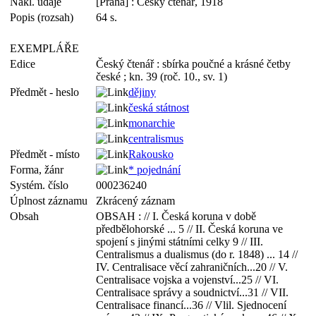
Nakl. údaje
[Praha] : Český čtenář, 1918
Popis (rozsah)
64 s.
EXEMPLÁŘE
Edice
Český čtenář : sbírka poučné a krásné četby
české ; kn. 39 (roč. 10., sv. 1)
Předmět - heslo
dějiny
česká státnost
monarchie
centralismus
Předmět - místo
Rakousko
Forma, žánr
* pojednání
Systém. číslo
000236240
Úplnost záznamu
Zkrácený záznam
Obsah
OBSAH : // I. Česká koruna v době
předbělohorské ... 5 // II. Česká koruna ve
spojení s jinými státními celky 9 // III.
Centralismus a dualismus (do r. 1848) ... 14 //
IV. Centralisace věcí zahraničních...20 // V.
Centralisace vojska a vojenství...25 // VI.
Centralisace správy a soudnictví...31 // VII.
Centralisace financí...36 // Vlil. Sjednocení