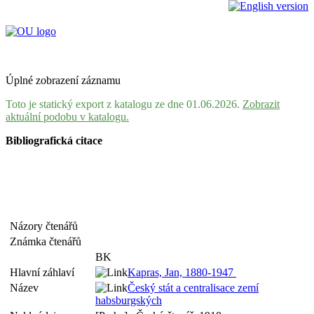
Úplné zobrazení záznamu
Toto je statický export z katalogu ze dne 01.06.2026.
Zobrazit
aktuální podobu v katalogu.
Bibliografická citace
Názory čtenářů
Známka čtenářů
BK
Hlavní záhlaví
Kapras, Jan, 1880-1947
Název
Český stát a centralisace zemí
habsburgských