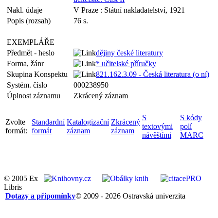
Nakl. údaje
V Praze : Státní nakladatelství, 1921
Popis (rozsah)
76 s.
EXEMPLÁŘE
Předmět - heslo
dějiny české literatury
Forma, žánr
* učitelské příručky
Skupina Konspektu
821.162.3.09 - Česká literatura (o ní)
Systém. číslo
000238950
Úplnost záznamu
Zkrácený záznam
S
S kódy
Zvolte
Standardní
Katalogizační
Zkrácený
textovými
polí
formát:
formát
záznam
záznam
návěštími
MARC
© 2005 Ex
Libris
Dotazy a připomínky
© 2009 - 2026 Ostravská univerzita