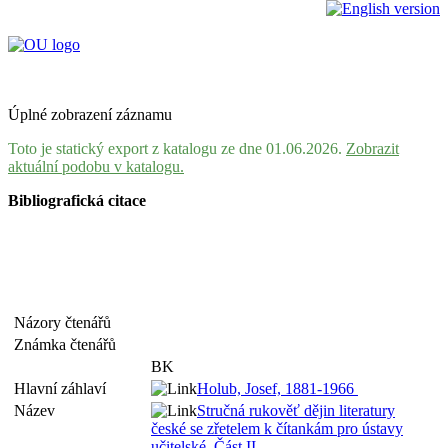
Úplné zobrazení záznamu
Toto je statický export z katalogu ze dne 01.06.2026.
Zobrazit
aktuální podobu v katalogu.
Bibliografická citace
Názory čtenářů
Známka čtenářů
BK
Hlavní záhlaví
Holub, Josef, 1881-1966
Název
Stručná rukověť dějin literatury
české se zřetelem k čítankám pro ústavy
učitelské. Část II