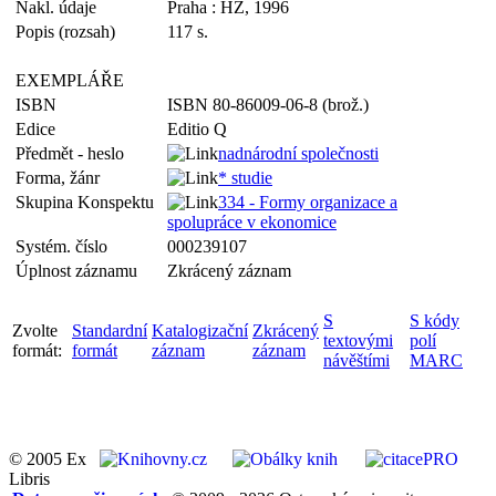
Nakl. údaje
Praha : HZ, 1996
Popis (rozsah)
117 s.
EXEMPLÁŘE
ISBN
ISBN 80-86009-06-8 (brož.)
Edice
Editio Q
Předmět - heslo
nadnárodní společnosti
Forma, žánr
* studie
Skupina Konspektu
334 - Formy organizace a
spolupráce v ekonomice
Systém. číslo
000239107
Úplnost záznamu
Zkrácený záznam
S
S kódy
Zvolte
Standardní
Katalogizační
Zkrácený
textovými
polí
formát:
formát
záznam
záznam
návěštími
MARC
© 2005 Ex
Libris