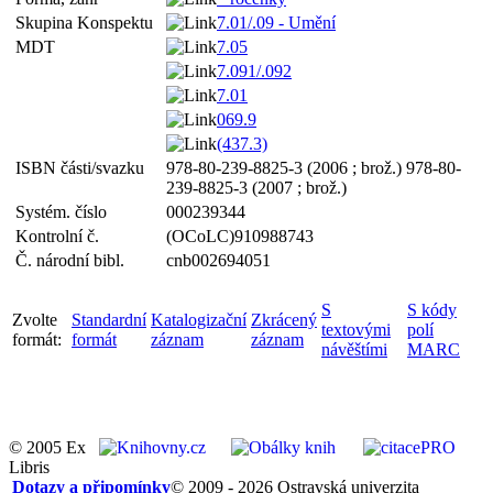
Skupina Konspektu
7.01/.09 - Umění
MDT
7.05
7.091/.092
7.01
069.9
(437.3)
ISBN části/svazku
978-80-239-8825-3 (2006 ; brož.) 978-80-
239-8825-3 (2007 ; brož.)
Systém. číslo
000239344
Kontrolní č.
(OCoLC)910988743
Č. národní bibl.
cnb002694051
S
S kódy
Zvolte
Standardní
Katalogizační
Zkrácený
textovými
polí
formát:
formát
záznam
záznam
návěštími
MARC
© 2005 Ex
Libris
Dotazy a připomínky
© 2009 - 2026 Ostravská univerzita