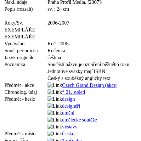
Nakl. údaje
Praha Profil Media, [2007]-
Popis (rozsah)
sv. ; 24 cm
Roky/Sv.
2006-2007
EXEMPLÁŘE
EXEMPLÁŘE
Vydáváno
Roč. 2006-
Souč. periodicita
Ročenka
Jazyk originálu
čeština
Poznámka
Součástí názvu je označení běžného roku
Jednotlivé svazky mají ISBN
Český a souběžný anglický text
Předmět - akce
Czech Grand Design (akce)
Chronolog. údaj
* 21. století
Předmět - heslo
design
designéři
umění
umělecké soutěže
výstavy
Předmět - místo
Česko
Forma, žánr
* ročenky