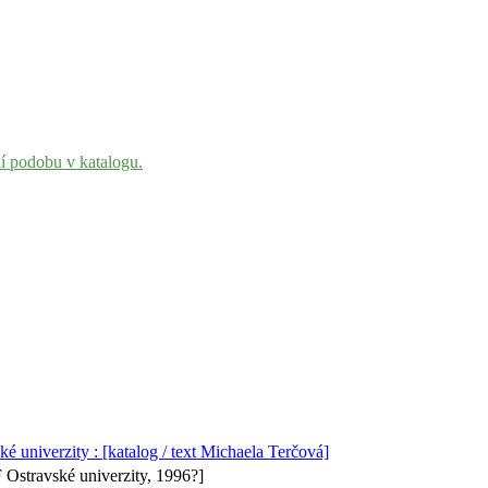
ní podobu v katalogu.
é univerzity : [katalog /
text
Michaela Terčová]
 Ostravské univerzity, 1996?]