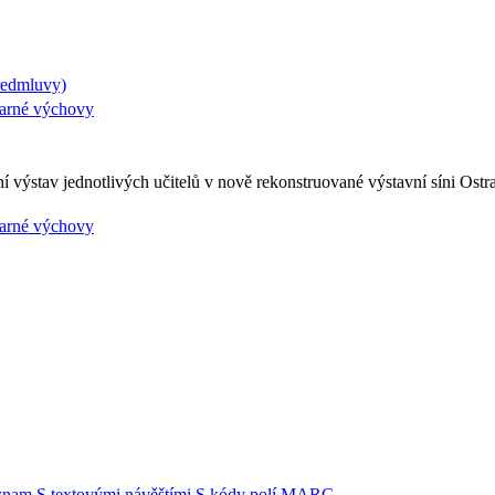
ředmluvy)
varné výchovy
ání výstav jednotlivých učitelů v nově rekonstruované výstavní síni Ostr
varné výchovy
znam
S textovými návěštími
S kódy polí MARC