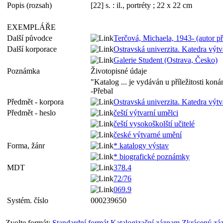
Popis (rozsah)
[22] s. : il., portréty ; 22 x 22 cm
EXEMPLÁŘE
Další původce
Terčová, Michaela, 1943- (autor p
Další korporace
Ostravská univerzita. Katedra výt
Galerie Student (Ostrava, Česko)
Poznámka
Životopisné údaje
"Katalog ... je vydáván u příležitosti kon
-Přebal
Předmět - korpora
Ostravská univerzita. Katedra výt
Předmět - heslo
čeští výtvarní umělci
čeští vysokoškolští učitelé
české výtvarné umění
Forma, žánr
* katalogy výstav
* biografické poznámky
MDT
378.4
72/76
069.9
Systém. číslo
000239650
Zvolte formát:
Standardní formát
Katalogizační záznam
Zkrácený zá