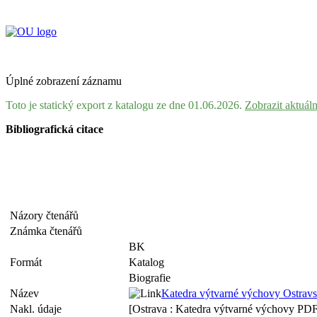
Úplné zobrazení záznamu
Toto je statický export z katalogu ze dne 01.06.2026.
Zobrazit aktuál
Bibliografická citace
Názory čtenářů
Známka čtenářů
BK
Formát
Katalog
Biografie
Název
Katedra výtvarné výchovy Ostravsk
Nakl. údaje
[Ostrava : Katedra výtvarné výchovy PDF