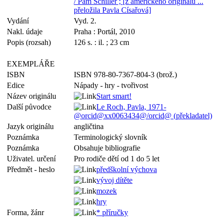
/ Pam Schiller ; [z amerického originálu ...
přeložila Pavla Císařová]
Vydání
Vyd. 2.
Nakl. údaje
Praha : Portál, 2010
Popis (rozsah)
126 s. : il. ; 23 cm
EXEMPLÁŘE
ISBN
ISBN 978-80-7367-804-3 (brož.)
Edice
Nápady - hry - tvořivost
Název originálu
Start smart!
Další původce
Le Roch, Pavla, 1971-
@orcid@xx0063434@/orcid@ (překladatel)
Jazyk originálu
angličtina
Poznámka
Terminologický slovník
Poznámka
Obsahuje bibliografie
Uživatel. určení
Pro rodiče dětí od 1 do 5 let
Předmět - heslo
předškolní výchova
vývoj dítěte
mozek
hry
Forma, žánr
* příručky