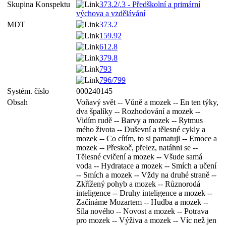
Skupina Konspektu
373.2/.3 - Předškolní a primární
výchova a vzdělávání
MDT
373.2
159.92
612.8
379.8
793
796/799
Systém. číslo
000240145
Obsah
Voňavý svět -- Vůně a mozek -- En ten týky,
dva špalíky -- Rozhodování a mozek --
Vidím rudě -- Barvy a mozek -- Rytmus
mého života -- Duševní a tělesné cykly a
mozek -- Co cítím, to si pamatuji -- Emoce a
mozek -- Přeskoč, přelez, natáhni se --
Tělesné cvičení a mozek -- Všude samá
voda -- Hydratace a mozek -- Smích a učení
-- Smích a mozek -- Vždy na druhé straně --
Zkřížený pohyb a mozek -- Různorodá
inteligence -- Druhy inteligence a mozek --
Začínáme Mozartem -- Hudba a mozek --
Síla nového -- Novost a mozek -- Potrava
pro mozek -- Výživa a mozek -- Víc než jen