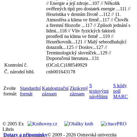
// Energie a její zdroje...107 // Několik
ověřených tipů pro dostatek energie ...111 //
Heuristika v denním životě ...112 // 11.
Atmosféra a klima ve firmě...117 // Člověk
a firemní filozofie ...117 // Způsob jednání s
lidmi...118 // Vliv fyzických faktorů
prostředí na klima ve firmě ...119 //
Heurékovník...121 // Malý sebeodhalující
dotazník...125 // Doslov...127 //
Terminologický slovníček...129 //
Doporučená literatura...131
Kontrolní č.
(OCoLC)188549929
Č. národní bibl.
cnb001643178
S
S kódy
Zvolte
Standardní
Katalogizační
Zkrácený
textovými
polí
formát:
formát
záznam
záznam
návěštími
MARC
© 2005 Ex
Libris
Dotazy a připomínky
© 2009 - 2026 Ostravská univerzita