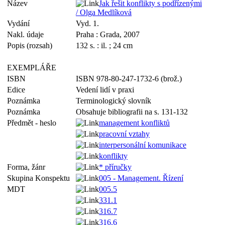
Název
Jak řešit konflikty s podřízenými
/ Olga Medlíková
Vydání
Vyd. 1.
Nakl. údaje
Praha : Grada, 2007
Popis (rozsah)
132 s. : il. ; 24 cm
EXEMPLÁŘE
ISBN
ISBN 978-80-247-1732-6 (brož.)
Edice
Vedení lidí v praxi
Poznámka
Terminologický slovník
Poznámka
Obsahuje bibliografii na s. 131-132
Předmět - heslo
management konfliktů
pracovní vztahy
interpersonální komunikace
konflikty
Forma, žánr
* příručky
Skupina Konspektu
005 - Management. Řízení
MDT
005.5
331.1
316.7
316.6