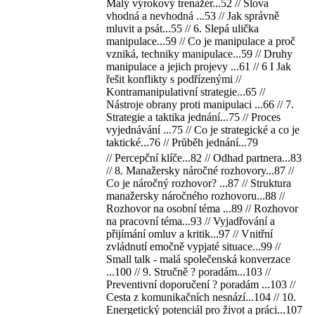
Malý výrokový trenažér...52 // Slova
vhodná a nevhodná ...53 // Jak správně
mluvit a psát...55 // 6. Slepá ulička
manipulace...59 // Co je manipulace a proč
vzniká, techniky manipulace...59 // Druhy
manipulace a jejich projevy ...61 // 6 I Jak
řešit konflikty s podřízenými //
Kontramanipulativní strategie...65 //
Nástroje obrany proti manipulaci ...66 // 7.
Strategie a taktika jednání...75 // Proces
vyjednávání ...75 // Co je strategické a co je
taktické...76 // Průběh jednání...79
// Percepční klíče...82 // Odhad partnera...83
// 8. Manažersky náročné rozhovory...87 //
Co je náročný rozhovor? ...87 // Struktura
manažersky náročného rozhovoru...88 //
Rozhovor na osobní téma ...89 // Rozhovor
na pracovní téma...93 // Vyjadřování a
přijímání omluv a kritik...97 // Vnitřní
zvládnutí emočně vypjaté situace...99 //
Small talk - malá společenská konverzace
...100 // 9. Stručně ? poradám...103 //
Preventivní doporučení ? poradám ...103 //
Cesta z komunikačních nesnází...104 // 10.
Energetický potenciál pro život a práci...107