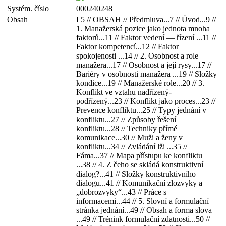
Systém. číslo
000240248
Obsah
I 5 // OBSAH // Předmluva...7 // Úvod...9 //
1. Manažerská pozice jako jednota mnoha
faktorů...11 // Faktor vedení — řízení ...11 //
Faktor kompetencí...12 // Faktor
spokojenosti ...14 // 2. Osobnost a role
manažera...17 // Osobnost a její rysy...17 //
Bariéry v osobnosti manažera ...19 // Složky
kondice...19 // Manažerské role...20 // 3.
Konflikt ve vztahu nadřízený-
podřízený...23 // Konflikt jako proces...23 //
Prevence konfliktu...25 // Typy jednání v
konfliktu...27 // Způsoby řešení
konfliktu...28 // Techniky přímé
komunikace...30 // Muži a ženy v
konfliktu...34 // Zvládání lži ...35 //
Fáma...37 // Mapa přístupu ke konfliktu
...38 // 4. Z čeho se skládá konstruktivní
dialog?...41 // Složky konstruktivního
dialogu...41 // Komunikační zlozvyky a
„dobrozvyky“...43 // Práce s
informacemi...44 // 5. Slovní a formulační
stránka jednání...49 // Obsah a forma slova
...49 // Trénink formulační zdatnosti...50 //