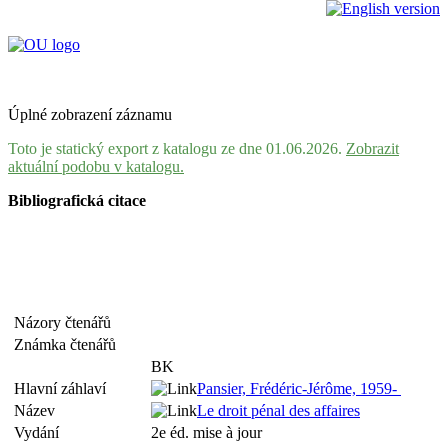
Úplné zobrazení záznamu
Toto je statický export z katalogu ze dne 01.06.2026.
Zobrazit
aktuální podobu v katalogu.
Bibliografická citace
Názory čtenářů
Známka čtenářů
BK
Hlavní záhlaví
Pansier, Frédéric-Jérôme, 1959-
Název
Le droit pénal des affaires
Vydání
2e éd. mise à jour