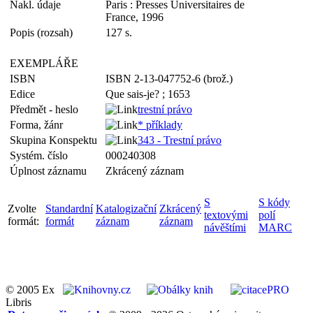
Nakl. údaje
Paris : Presses Universitaires de
France, 1996
Popis (rozsah)
127 s.
EXEMPLÁŘE
ISBN
ISBN 2-13-047752-6 (brož.)
Edice
Que sais-je? ; 1653
Předmět - heslo
trestní právo
Forma, žánr
* příklady
Skupina Konspektu
343 - Trestní právo
Systém. číslo
000240308
Úplnost záznamu
Zkrácený záznam
S
S kódy
Zvolte
Standardní
Katalogizační
Zkrácený
textovými
polí
formát:
formát
záznam
záznam
návěštími
MARC
© 2005 Ex
Libris