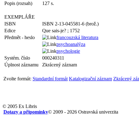
Popis (rozsah)
127 s.
EXEMPLÁŘE
ISBN
ISBN 2-13-045581-6 (brož.)
Edice
Que sais-je? ; 1752
Předmět - heslo
francouzská literatura
psychoanalýza
psychologie
Systém. číslo
000240311
Úplnost záznamu
Zkrácený záznam
Zvolte formát:
Standardní formát
Katalogizační záznam
Zkrácený zá
© 2005 Ex Libris
Dotazy a připomínky
© 2009 - 2026 Ostravská univerzita