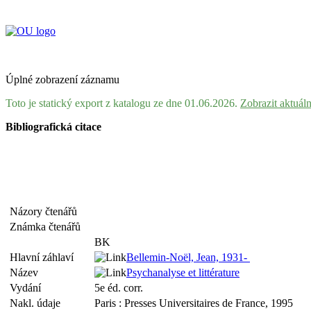
Úplné zobrazení záznamu
Toto je statický export z katalogu ze dne 01.06.2026.
Zobrazit aktuál
Bibliografická citace
Názory čtenářů
Známka čtenářů
BK
Hlavní záhlaví
Bellemin-Noël, Jean, 1931-
Název
Psychanalyse et littérature
Vydání
5e éd. corr.
Nakl. údaje
Paris : Presses Universitaires de France, 1995