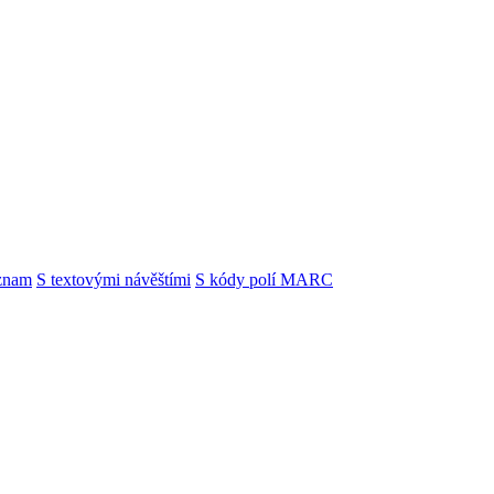
znam
S textovými návěštími
S kódy polí MARC