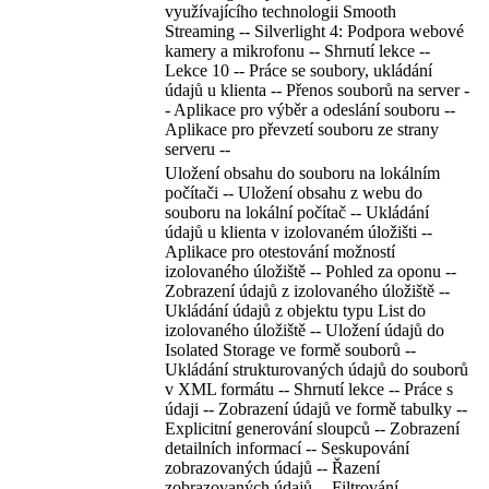
využívajícího technologii Smooth
Streaming -- Silverlight 4: Podpora webové
kamery a mikrofonu -- Shrnutí lekce --
Lekce 10 -- Práce se soubory, ukládání
údajů u klienta -- Přenos souborů na server -
- Aplikace pro výběr a odeslání souboru --
Aplikace pro převzetí souboru ze strany
serveru --
Uložení obsahu do souboru na lokálním
počítači -- Uložení obsahu z webu do
souboru na lokální počítač -- Ukládání
údajů u klienta v izolovaném úložišti --
Aplikace pro otestování možností
izolovaného úložiště -- Pohled za oponu --
Zobrazení údajů z izolovaného úložiště --
Ukládání údajů z objektu typu List do
izolovaného úložiště -- Uložení údajů do
Isolated Storage ve formě souborů --
Ukládání strukturovaných údajů do souborů
v XML formátu -- Shrnutí lekce -- Práce s
údaji -- Zobrazení údajů ve formě tabulky --
Explicitní generování sloupců -- Zobrazení
detailních informací -- Seskupování
zobrazovaných údajů -- Řazení
zobrazovaných údajů -- Filtrování