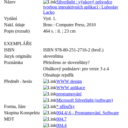
Název
Silverlight : výukový průvodce
tvorbou interaktivních aplikací / Luboslav
Lacko
Vydání
Vyd. 1.
Nakl. údaje
Brno : Computer Press, 2010
Popis (rozsah)
464 s. : il. ; 23 cm
EXEMPLÁŘE
ISBN
ISBN 978-80-251-2716-2 (brož.)
Jazyk originálu
slovenština
Poznámka
Přeloženo ze slovenštiny?
Obálkový podnázev: pro verze 3 a 4
Obsahuje rejstřík
Předmět - heslo
WWW design
WWW aplikace
programování
Microsoft Silverlight (software)
Forma, žánr
* příručky
Skupina Konspektu
004.4/.6 - Programování. Software
MDT
004.7
004.4