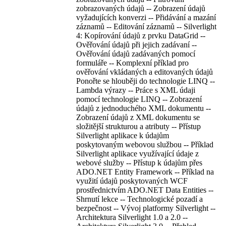
zobrazovaných údajů -- Zobrazení údajů
vyžadujících konverzi -- Přidávání a mazání
záznamů -- Editování záznamů -- Silverlight
4: Kopírování údajů z prvku DataGrid --
Ověřování údajů při jejich zadávaní --
Ověřování údajů zadávaných pomocí
formuláře -- Komplexní příklad pro
ověřování vkládaných a editovaných údajů
Ponořte se hlouběji do technologie LINQ --
Lambda výrazy -- Práce s XML údaji
pomocí technologie LINQ -- Zobrazení
údajů z jednoduchého XML dokumentu --
Zobrazení údajů z XML dokumentu se
složitější strukturou a atributy -- Přístup
Silverlight aplikace k údajům
poskytovaným webovou službou -- Příklad
Silverlight aplikace využívající údaje z
webové služby -- Přístup k údajům přes
ADO.NET Entity Framework -- Příklad na
využití údajů poskytovaných WCF
prostřednictvím ADO.NET Data Entities --
Shrnutí lekce -- Technologické pozadí a
bezpečnost -- Vývoj platformy Silverlight --
Architektura Silverlight 1.0 a 2.0 --