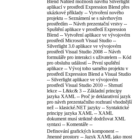
Blend Náhled možností návrhu Silverlight
aplikací v prostředí Expression Blend přes
ukázkové příklady -- Vytvoření nového
projektu -- Seznámení se s návrhovým
prostředím -- Návrh prezentační vrstvy --
Spuštění aplikace v prostředí Expression
Blend -- Vytvoření aplikace ve vývojovém
prostředí Microsoft Visual Studio --
Silverlight 3.0 aplikace ve vývojovém
prostředí Visual Studio 2008 -- Návrh
formuláře pro interakci s uživatelem -- Kód
pro obsluhu událostí -- První spuštění
aplikace -- Vývoj toho samého projektu v
prostředí Expression Blend a Visual Studio
-- Silverlight aplikace ve vývojovém
prostředí Visual Studio 2010 -- Shrnutí
lekce -- L&kc& 3 -- Základní principy
jazyka XAML -- Proč je deklarativní jazyk
pro návrh prezentačního rozhraní vhodnější
než -- klasické.NET jazyky -- Syntaktické
principy jazyka XAML -- XAML
dokument musí striktně dodržovat XML
syntaxi -- Komentáře --
Definování grafických komponent --
Jmenné prostory -- Jazyk XAML jako most