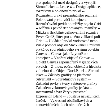
pro spolupráci mezi designéry a vývojáři --
Shrnutí lekce -- Lekce 4 -- Design aplikace,
rozmístění a polohovém prvků --
Rozmístění prvků prezentačního rozhraní --
Polohování prvku vůči kontejneru --
Rozmísťování prvků do mřížky objekt Grid
-- Mřížka s pevně definovanými rozměry --
Mřížka s flexibilně definovanými rozměry --
Prvek GridSplitter pro změnu velikosti polí
Gridu -- Ukládání prvků vodorovně nebo
svisle pomocí objektu StackPanel Umístění
prvků do souřadnicového systému objektu
Canvas -- Canvas jako LayoutRoot
kontejner -- Vnoření objektů Canvas --
Objekt Canvas zapouzdřený v grafických
prvcích -- Z-index pořadí objektů z hlediska
viditelnosti -- Objekt DockPanel -- Shrnutí
lekce -- Základy grafiky na platformě
Silverlight -- Souřadnicový systém --
Základní prvky a tvary vektorové grafiky --
Základem vektorové grafiky je čára --
Interaktivní návrh čáry v prostředí
Expression Blend -- Soustava navazujících
úseček -- Vykreslení obdélníkových a
nepravidelných ploch ohraničených