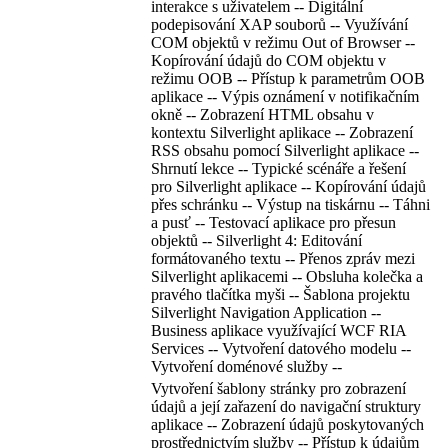
interakce s uživatelem -- Digitální
podepisování XAP souborů -- Využívání
COM objektů v režimu Out of Browser --
Kopírování údajů do COM objektu v
režimu OOB -- Přístup k parametrům OOB
aplikace -- Výpis oznámení v notifikačním
okně -- Zobrazení HTML obsahu v
kontextu Silverlight aplikace -- Zobrazení
RSS obsahu pomocí Silverlight aplikace --
Shrnutí lekce -- Typické scénáře a řešení
pro Silverlight aplikace -- Kopírování údajů
přes schránku -- Výstup na tiskárnu -- Táhni
a pusť -- Testovací aplikace pro přesun
objektů -- Silverlight 4: Editování
formátovaného textu -- Přenos zpráv mezi
Silverlight aplikacemi -- Obsluha kolečka a
pravého tlačítka myši -- Šablona projektu
Silverlight Navigation Application --
Business aplikace využívající WCF RIA
Services -- Vytvoření datového modelu --
Vytvoření doménové služby --
Vytvoření šablony stránky pro zobrazení
údajů a její zařazení do navigační struktury
aplikace -- Zobrazení údajů poskytovaných
prostřednictvím služby -- Přístup k údajům