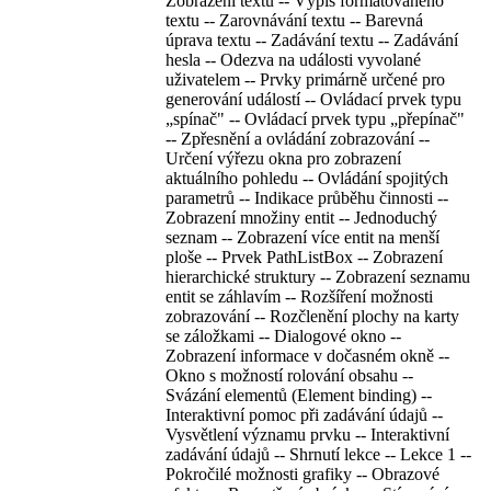
Zobrazení textu -- Výpis formátovaného
textu -- Zarovnávání textu -- Barevná
úprava textu -- Zadávání textu -- Zadávání
hesla -- Odezva na události vyvolané
uživatelem -- Prvky primárně určené pro
generování událostí -- Ovládací prvek typu
„spínač" -- Ovládací prvek typu „přepínač"
-- Zpřesnění a ovládání zobrazování --
Určení výřezu okna pro zobrazení
aktuálního pohledu -- Ovládání spojitých
parametrů -- Indikace průběhu činnosti --
Zobrazení množiny entit -- Jednoduchý
seznam -- Zobrazení více entit na menší
ploše -- Prvek PathListBox -- Zobrazení
hierarchické struktury -- Zobrazení seznamu
entit se záhlavím -- Rozšíření možnosti
zobrazování -- Rozčlenění plochy na karty
se záložkami -- Dialogové okno --
Zobrazení informace v dočasném okně --
Okno s možností rolování obsahu --
Svázání elementů (Element binding) --
Interaktivní pomoc při zadávání údajů --
Vysvětlení významu prvku -- Interaktivní
zadávání údajů -- Shrnutí lekce -- Lekce 1 --
Pokročilé možnosti grafiky -- Obrazové