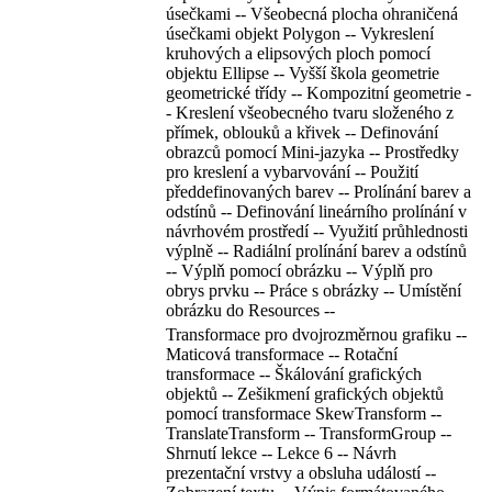
úsečkami -- Všeobecná plocha ohraničená
úsečkami objekt Polygon -- Vykreslení
kruhových a elipsových ploch pomocí
objektu Ellipse -- Vyšší škola geometrie
geometrické třídy -- Kompozitní geometrie -
- Kreslení všeobecného tvaru složeného z
přímek, oblouků a křivek -- Definování
obrazců pomocí Mini-jazyka -- Prostředky
pro kreslení a vybarvování -- Použití
předdefinovaných barev -- Prolínání barev a
odstínů -- Definování lineárního prolínání v
návrhovém prostředí -- Využití průhlednosti
výplně -- Radiální prolínání barev a odstínů
-- Výplň pomocí obrázku -- Výplň pro
obrys prvku -- Práce s obrázky -- Umístění
obrázku do Resources --
Transformace pro dvojrozměrnou grafiku --
Maticová transformace -- Rotační
transformace -- Škálování grafických
objektů -- Zešikmení grafických objektů
pomocí transformace SkewTransform --
TranslateTransform -- TransformGroup --
Shrnutí lekce -- Lekce 6 -- Návrh
prezentační vrstvy a obsluha událostí --