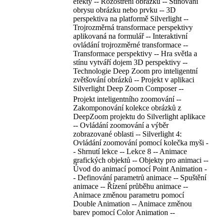
efekty -- Rozostření obrázku -- Stínování
obrysu obrázku nebo prvku -- 3D
perspektiva na platformě Silverlight --
Trojrozměrná transformace perspektivy
aplikovaná na formulář -- Interaktivní
ovládání trojrozměrné transformace --
Transformace perspektivy -- Hra světla a
stínu vytváří dojem 3D perspektivy --
Technologie Deep Zoom pro inteligentní
zvětšování obrázků -- Projekt v aplikaci
Silverlight Deep Zoom Composer --
Projekt inteligentního zoomování --
Zakomponování kolekce obrázků z
DeepZoom projektu do Silverlight aplikace
-- Ovládání zoomování a výběr
zobrazované oblasti -- Silverlight 4:
Ovládání zoomování pomocí kolečka myši -
- Shrnutí lekce -- Lekce 8 -- Animace
grafických objektů -- Objekty pro animaci --
Úvod do animací pomocí Point Animation -
- Definování parametrů animace -- Spuštění
animace -- Řízení průběhu animace --
Animace změnou parametru pomocí
Double Animation -- Animace změnou
barev pomocí Color Animation --