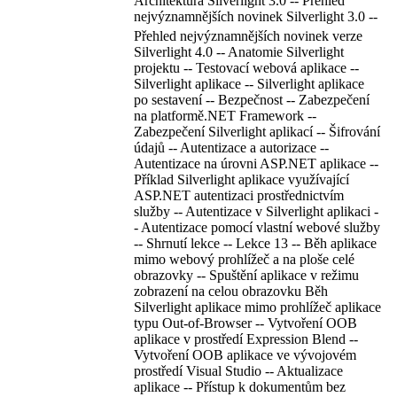
Architektura Silverlight 3.0 -- Přehled
nejvýznamnějších novinek Silverlight 3.0 --
Přehled nejvýznamnějších novinek verze
Silverlight 4.0 -- Anatomie Silverlight
projektu -- Testovací webová aplikace --
Silverlight aplikace -- Silverlight aplikace
po sestavení -- Bezpečnost -- Zabezpečení
na platformě.NET Framework --
Zabezpečení Silverlight aplikací -- Šifrování
údajů -- Autentizace a autorizace --
Autentizace na úrovni ASP.NET aplikace --
Příklad Silverlight aplikace využívající
ASP.NET autentizaci prostřednictvím
služby -- Autentizace v Silverlight aplikaci -
- Autentizace pomocí vlastní webové služby
-- Shrnutí lekce -- Lekce 13 -- Běh aplikace
mimo webový prohlížeč a na ploše celé
obrazovky -- Spuštění aplikace v režimu
zobrazení na celou obrazovku Běh
Silverlight aplikace mimo prohlížeč aplikace
typu Out-of-Browser -- Vytvoření OOB
aplikace v prostředí Expression Blend --
Vytvoření OOB aplikace ve vývojovém
prostředí Visual Studio -- Aktualizace
aplikace -- Přístup k dokumentům bez