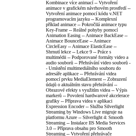
Kombinace více animací -- Vytvoření
animace v grafickém návrhovém prostředí --
Vytvoření animace pomocí kódu v.NET
programovacím jazyku -- Komplexní
příklad animace -- Pokročilá animace typu
Key-Frame -- Reálné pohyby pomocí
Animation Easing -- Animace BackEase --
Animace BounceEase -- Animace
CircleEasy -- Animace ElasticEase --
Shrnutí lekce -- Lekce 9 -- Práce s
multimédii -- Podporované formáty video a
audio souborů -- Přehrávání video souborů -
- Umístění multimediálního souboru do
adresáře aplikace -- Přehrávání videa
pomocí prvku MediaElement -- Zobrazení
údajů o aktuálním stavu přehrávání --
Obrazové efekty s využitím videa -- Výpis
markerů -- Povolení hardwarové akcelerace
grafiky -- Příprava videa v aplikaci
Expression Encoder -- Služba Silverlight
Streaming by Windows Live migruje na
platformu Azure -- Silverlight 4: Smooth
Streaming -- Instalace IIS Media Services
3.0 -- Příprava obsahu pro Smooth
Streaming -- Vytvoření přehrávače