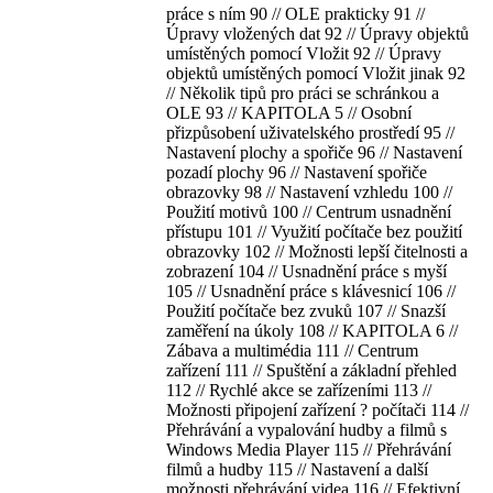
práce s ním 90 // OLE prakticky 91 //
Úpravy vložených dat 92 // Úpravy objektů
umístěných pomocí Vložit 92 // Úpravy
objektů umístěných pomocí Vložit jinak 92
// Několik tipů pro práci se schránkou a
OLE 93 // KAPITOLA 5 // Osobní
přizpůsobení uživatelského prostředí 95 //
Nastavení plochy a spořiče 96 // Nastavení
pozadí plochy 96 // Nastavení spořiče
obrazovky 98 // Nastavení vzhledu 100 //
Použití motivů 100 // Centrum usnadnění
přístupu 101 // Využití počítače bez použití
obrazovky 102 // Možnosti lepší čitelnosti a
zobrazení 104 // Usnadnění práce s myší
105 // Usnadnění práce s klávesnicí 106 //
Použití počítače bez zvuků 107 // Snazší
zaměření na úkoly 108 // KAPITOLA 6 //
Zábava a multimédia 111 // Centrum
zařízení 111 // Spuštění a základní přehled
112 // Rychlé akce se zařízeními 113 //
Možnosti připojení zařízení ? počítači 114 //
Přehrávání a vypalování hudby a filmů s
Windows Media Player 115 // Přehrávání
filmů a hudby 115 // Nastavení a další
možnosti přehrávání videa 116 // Efektivní