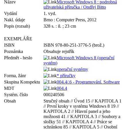
Název
Microsoft Windows 8 : podrobná
uživatelská příručka / Ondřej Bitto
Vydání
1. vyd.
Nakl. údaje
Brno : Computer Press, 2012
Popis (rozsah)
328 s. : il. ; 23 cm
EXEMPLÁŘE
ISBN
ISBN 978-80-251-3776-5 (brož.)
Poznámka
Obsahuje rejstřík
Předmět - heslo
Microsoft Windows 8 (operační
systém)
operační systémy
Forma, žánr
* příručky
Skupina Konspektu
004.4/.6 - Programování. Software
MDT
004.4
Systém. číslo
000240506
Obsah
Stručný obsah // Úvod 15 // KAPITOLA 1
// První kroky v systému Windows 8 19 //
KAPITOLA 2 // Hlavní panel a jeho
možnosti 41 // KAPITOLA 3 // Soubory a
složky 51 // KAPITOLA 4 // Práce se
schránkou 85 // KAPITOLA 5 // Osobní