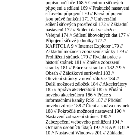
popisu počítače 168 // Centrum síťových
připojení a sdílení 169 // Praktické nastavení
síťového připojení 170 // Která připojení
jsou právě funkční 171 // Univerzální
sdílení síťových prostředků 172 // Základní
nastavení 172 // Sdílení dat ve složce
Veřejné 174 // Sdílení libovolných dat 177 //
Připojení síťové jednotky 177 //
KAPITOLA 9 // Internet Explorer 179 //
Základní možnosti zobrazení stránky 179 //
Prohlížení stránek 179 // Rychlá práce s
historií stránek 181 // Změna zobrazení
stránky 181 // Práce se stránkou 182 // 9 //
Obsah // Záložkové surfování 183 //
Otevření stránky v nové záložce 184 //
Další možnosti záložek 184 // Akcelerátory
185 // Správa akcelerátorů 185 // Přidání
nového akcelerátoru 186 // Práce s
informačními kanály RSS 187 // Přidání
nového zdroje 188 // Čtení a správa novinek
188 // Pokročilé možnosti nastavení 190 //
Nastavení zobrazení stránek 190 //
Zabezpečení webového prohlížení 194 //
Ochrana osobních údajů 197 // KAPITOLA
10 // Nastavení Windows 201 // Základní