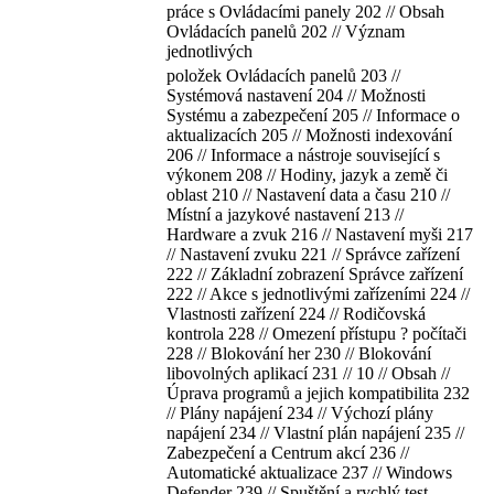
práce s Ovládacími panely 202 // Obsah
Ovládacích panelů 202 // Význam
jednotlivých
položek Ovládacích panelů 203 //
Systémová nastavení 204 // Možnosti
Systému a zabezpečení 205 // Informace o
aktualizacích 205 // Možnosti indexování
206 // Informace a nástroje související s
výkonem 208 // Hodiny, jazyk a země či
oblast 210 // Nastavení data a času 210 //
Místní a jazykové nastavení 213 //
Hardware a zvuk 216 // Nastavení myši 217
// Nastavení zvuku 221 // Správce zařízení
222 // Základní zobrazení Správce zařízení
222 // Akce s jednotlivými zařízeními 224 //
Vlastnosti zařízení 224 // Rodičovská
kontrola 228 // Omezení přístupu ? počítači
228 // Blokování her 230 // Blokování
libovolných aplikací 231 // 10 // Obsah //
Úprava programů a jejich kompatibilita 232
// Plány napájení 234 // Výchozí plány
napájení 234 // Vlastní plán napájení 235 //
Zabezpečení a Centrum akcí 236 //
Automatické aktualizace 237 // Windows
Defender 239 // Spuštění a rychlý test