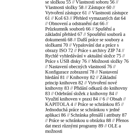
se složkou 55 // Vlastnosti soboru 56 //
Vlastnosti složky 58 // Zástupce 60 //
Vytvoření zástupce 61 // Vlastnosti zástupce
61 // Koš 63 // Přehled vymazaných dat 64
// Obnovení a odstranění dat 66 //
Průzkumník souborů 66 // Spuštění a
základní přehled 67 // Spouštění souborů a
dokumentů 68 // Další práce se soubory a
složkami 70 // Vypalování dat a práce s
obrazy ISO 72 // Práce s archivy ZIP 74 //
Rychlé vyhledávání v aktuální složce 75 //
Práce s USB disky 76 // Možnosti složky 76
// Nastavení obecných vlastností 76 //
Konfigurace zobrazení 78 // Nastavení
hledání 81 // Knihovny 82 // Základní
princip knihoven 82 // Vytvoření nové
knihovny 83 // Přidání odkazů do knihovny
83 // Odebrání složek z knihovny 84 //
Využití knihoven v praxi 84 // 6 // Obsah //
KAPITOLA 4 // Práce se schránkou 85 //
Jednoduchá práce se schránkou v jedné
aplikaci 86 // Schránka přenáší i atributy 87
// Práce se schránkou u obrázku 88 // Přenos
dat mezi různými programy 89 // OLE a
možnosti