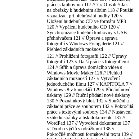
práce s knihovnou 117 // 7 // Obsah // Jak
na obrázky k hudebním albům 118 // Použití
vizualizací pri přehrávání hudby 120 //
Uložení hudebního CD ve formátu MP3
120 // Vypálení hudebního CD 120 //
Synchronizace hudební knihovny s USB
přehrávačem 121 // Úprava a správa
fotografií s Windows Fotogalerie 121 //
Přehled základních možností
121 // Prohlížení fotografií 122 // Úpravy
fotografií 123 // Další práce s fotografiemi
124 // Střih a úprava domácího videa s
Windows Movie Maker 126 // Přehled
základních možností 127 // Vytvoření
jednoduchého filmu 127 // KAPITOLA 7 //
Windows 8 v kanceláři 129 // Přidání nové
tiskárny 129 // Ruční přidání nové tiskárny
130 // Poznámkový blok 132 // Spuštění a
základní práce se souborem 132 // Pokročilá
práce s textovými soubory 134 // Nastavení
vzhledu stránky a tisk dokumentu 135 //
WordPad 137 // Vytvoření dokumentu 137
// Tvorba výčtů s odrážkami 138 //
Pokročilé možnosti formátování textu 139 //