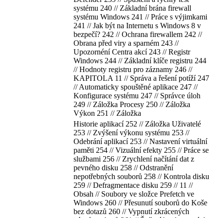
systému 240 // Základní brána firewall
systému Windows 241 // Práce s výjimkami
241 // Jak být na Internetu s Windows 8 v
bezpečí? 242 // Ochrana firewallem 242 //
Obrana před viry a sparném 243 //
Upozornéní Centra akcí 243 // Registr
Windows 244 // Základní klíče registru 244
// Hodnoty registru pro záznamy 246 //
KAPITOLA 11 // Správa a řešení potíží 247
// Automaticky spouštěné aplikace 247 //
Konfigurace systému 247 // Správce úloh
249 // Záložka Procesy 250 // Záložka
Výkon 251 // Záložka
Historie aplikací 252 // Záložka Uživatelé
253 // Zvýšení výkonu systému 253 //
Odebrání aplikací 253 // Nastavení virtuální
paměti 254 // Vizuální efekty 255 // Práce se
službami 256 // Zrychlení načítání dat z
pevného disku 258 // Odstranění
nepotřebných souborů 258 // Kontrola disku
259 // Defragmentace disku 259 // 11 //
Obsah // Soubory ve složce Prefetch ve
Windows 260 // Přesunutí souborů do Koše
bez dotazů 260 // Vypnutí zkrácených