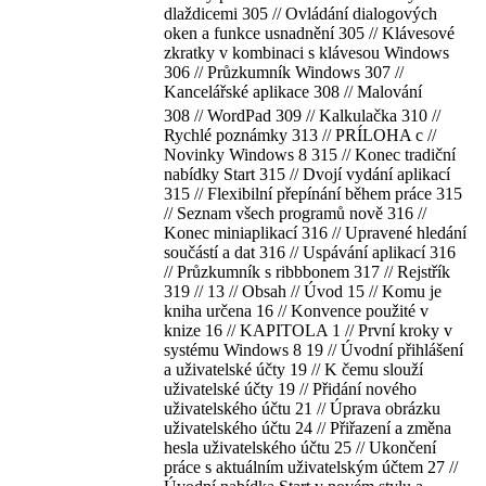
dlaždicemi 305 // Ovládání dialogových
oken a funkce usnadnění 305 // Klávesové
zkratky v kombinaci s klávesou Windows
306 // Průzkumník Windows 307 //
Kancelářské aplikace 308 // Malování
308 // WordPad 309 // Kalkulačka 310 //
Rychlé poznámky 313 // PRÍLOHA c //
Novinky Windows 8 315 // Konec tradiční
nabídky Start 315 // Dvojí vydání aplikací
315 // Flexibilní přepínání během práce 315
// Seznam všech programů nově 316 //
Konec miniaplikací 316 // Upravené hledání
součástí a dat 316 // Uspávání aplikací 316
// Průzkumník s ribbbonem 317 // Rejstřík
319 // 13 // Obsah // Úvod 15 // Komu je
kniha určena 16 // Konvence použité v
knize 16 // KAPITOLA 1 // První kroky v
systému Windows 8 19 // Úvodní přihlášení
a uživatelské účty 19 // K čemu slouží
uživatelské účty 19 // Přidání nového
uživatelského účtu 21 // Úprava obrázku
uživatelského účtu 24 // Přiřazení a změna
hesla uživatelského účtu 25 // Ukončení
práce s aktuálním uživatelským účtem 27 //