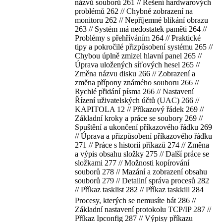
názvů souborů 261 // Řešení hardwarových
problémů 262 // Chybné zobrazení na
monitoru 262 // Nepříjemné blikání obrazu
263 // Systém má nedostatek paměti 264 //
Problémy s přehříváním 264 // Praktické
tipy a pokročilé přizpůsobení systému 265 //
Chybou úplně zmizel hlavní panel 265 //
Úprava uložených síťových hesel 265 //
Změna názvu disku 266 // Zobrazení a
změna přípony známého souboru 266 //
Rychlé přidání písma 266 // Nastavení
Řízení uživatelských účtů (UAC) 266 //
KAPITOLA 12 // Příkazový řádek 269 //
Základní kroky a práce se soubory 269 //
Spuštění a ukončení příkazového řádku 269
// Úprava a přizpůsobení příkazového řádku
271 // Práce s historií příkazů 274 // Změna
a výpis obsahu složky 275 // Další práce se
složkami 277 // Možnosti kopírování
souborů 278 // Mazání a zobrazení obsahu
souborů 279 // Detailní správa procesů 282
// Příkaz tasklist 282 // Příkaz taskkill 284
Procesy, kterých se nemusíte bát 286 //
Základní nastavení protokolu TCP/IP 287 //
Příkaz Ipconfig 287 // Výpisy příkazu