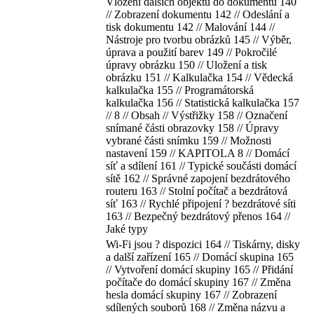
Vložení dalších objektů do dokumentu 140
// Zobrazení dokumentu 142 // Odeslání a
tisk dokumentu 142 // Malování 144 //
Nástroje pro tvorbu obrázků 145 // Výběr,
úprava a použití barev 149 // Pokročilé
úpravy obrázku 150 // Uložení a tisk
obrázku 151 // Kalkulačka 154 // Vědecká
kalkulačka 155 // Programátorská
kalkulačka 156 // Statistická kalkulačka 157
// 8 // Obsah // Výstřižky 158 // Označení
snímané části obrazovky 158 // Úpravy
vybrané části snímku 159 // Možnosti
nastavení 159 // KAPITOLA 8 // Domácí
síť a sdílení 161 // Typické součásti domácí
sítě 162 // Správné zapojení bezdrátového
routeru 163 // Stolní počítač a bezdrátová
síť 163 // Rychlé připojení ? bezdrátové síti
163 // Bezpečný bezdrátový přenos 164 //
Jaké typy
Wi-Fi jsou ? dispozici 164 // Tiskárny, disky
a další zařízení 165 // Domácí skupina 165
// Vytvoření domácí skupiny 165 // Přidání
počítače do domácí skupiny 167 // Změna
hesla domácí skupiny 167 // Zobrazení
sdílených souborů 168 // Změna názvu a