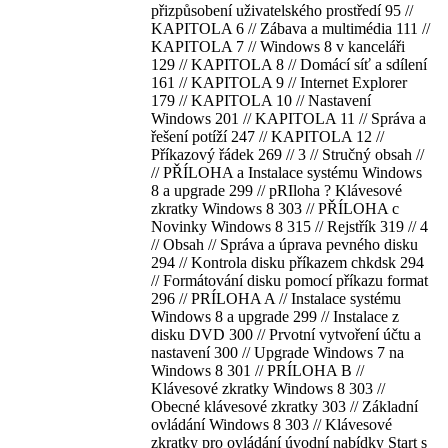
přizpůsobení uživatelského prostředí 95 //
KAPITOLA 6 // Zábava a multimédia 111 //
KAPITOLA 7 // Windows 8 v kanceláři
129 // KAPITOLA 8 // Domácí síť a sdílení
161 // KAPITOLA 9 // Internet Explorer
179 // KAPITOLA 10 // Nastavení
Windows 201 // KAPITOLA 11 // Správa a
řešení potíží 247 // KAPITOLA 12 //
Příkazový řádek 269 // 3 // Stručný obsah //
// PŘÍLOHA a Instalace systému Windows
8 a upgrade 299 // pRIloha ? Klávesové
zkratky Windows 8 303 // PŘÍLOHA c
Novinky Windows 8 315 // Rejstřík 319 // 4
// Obsah // Správa a úprava pevného disku
294 // Kontrola disku příkazem chkdsk 294
// Formátování disku pomocí příkazu format
296 // PRÍLOHA A // Instalace systému
Windows 8 a upgrade 299 // Instalace z
disku DVD 300 // Prvotní vytvoření účtu a
nastavení 300 // Upgrade Windows 7 na
Windows 8 301 // PRÍLOHA B //
Klávesové zkratky Windows 8 303 //
Obecné klávesové zkratky 303 // Základní
ovládání Windows 8 303 // Klávesové
zkratky pro ovládání úvodní nabídky Start s