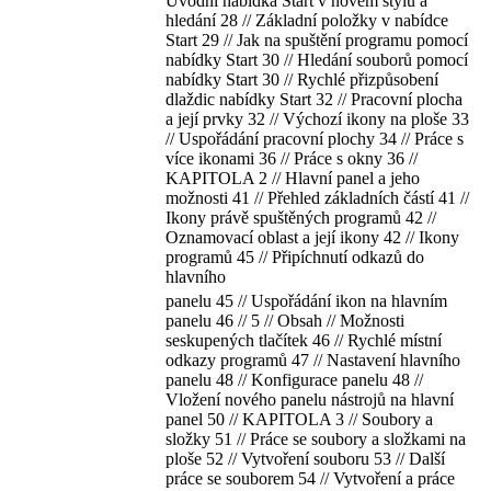
Úvodní nabídka Start v novém stylu a
hledání 28 // Základní položky v nabídce
Start 29 // Jak na spuštění programu pomocí
nabídky Start 30 // Hledání souborů pomocí
nabídky Start 30 // Rychlé přizpůsobení
dlaždic nabídky Start 32 // Pracovní plocha
a její prvky 32 // Výchozí ikony na ploše 33
// Uspořádání pracovní plochy 34 // Práce s
více ikonami 36 // Práce s okny 36 //
KAPITOLA 2 // Hlavní panel a jeho
možnosti 41 // Přehled základních částí 41 //
Ikony právě spuštěných programů 42 //
Oznamovací oblast a její ikony 42 // Ikony
programů 45 // Připíchnutí odkazů do
hlavního
panelu 45 // Uspořádání ikon na hlavním
panelu 46 // 5 // Obsah // Možnosti
seskupených tlačítek 46 // Rychlé místní
odkazy programů 47 // Nastavení hlavního
panelu 48 // Konfigurace panelu 48 //
Vložení nového panelu nástrojů na hlavní
panel 50 // KAPITOLA 3 // Soubory a
složky 51 // Práce se soubory a složkami na
ploše 52 // Vytvoření souboru 53 // Další
práce se souborem 54 // Vytvoření a práce