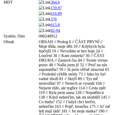
MDT
364.6
159.97
616.89
376
615.8
82-94
Systém. číslo
000240912
Obsah
OBSAH // Prolog 6 // ČÁST PRVNÍ //
Moje třída, moje děti 10 // Kdybych byla
lepčejší 19 // Nevzdám se bez boje 24 //
Loučení 30 // Kam zmizela? 36 // ČÁST
DRUHA // Zastavit čas 44 // Teorie versus
praxe 48 // Našla jsem ji! 52 // Proč na nás
zapomněla? 59 // Já jsem věčně ztracená 65
// Poslední výkřik módy 73 // Jako by byl
vadné zboží 81 // Skrýš 89 // Tys mě
nestvořila! 97 // Nenech se vysmát 104 //
Nejsem růže, ale tygřice 114 // Cesta zpět
119 // Byla jsem sama 128 // Nepatřím ti
138 // Když nebrečím, tak mi neublíží 145 //
Co budu? 152 // I když chci brečet,
nebrečím 163 // Pojď, broučku 175 // Ať mě
lidi mají rádi! 181 // Jsi moje matka? 190 //