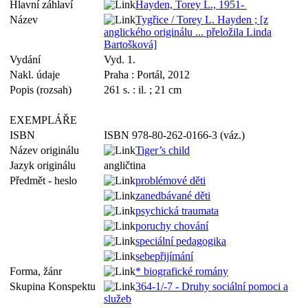
Hlavní záhlaví
Hayden, Torey L., 1951-
Název
Tygřice / Torey L. Hayden ; [z
anglického originálu ... přeložila Linda
Bartošková]
Vydání
Vyd. 1.
Nakl. údaje
Praha : Portál, 2012
Popis (rozsah)
261 s. : il. ; 21 cm
EXEMPLÁŘE
ISBN
ISBN 978-80-262-0166-3 (váz.)
Název originálu
Tiger’s child
Jazyk originálu
angličtina
Předmět - heslo
problémové děti
zanedbávané děti
psychická traumata
poruchy chování
speciální pedagogika
sebepřijímání
Forma, žánr
* biografické romány
Skupina Konspektu
364-1/-7 - Druhy sociální pomoci a
služeb