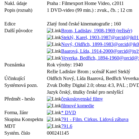
Nakl. údaje
Praha : Filmexport Home Video, c2011
Popis (rozsah)
1 DVD-video (99 min.) : zvuk., čb. ; 12 cm
Edice
Zlatý fond české kinematografie ; 160
Další původce
Brom, Ladislav, 1908-1969 (režisér)
Steklý, Karel, 1903-1987@orcid@jk0
Nový, Oldřich, 1899-1983@orcid@jk
Baarová, Lída, 1914-2000@orcid@jn
Veverka, Bedřich, 1894-1960@orcid@
Poznámka
Rok výroby: 1940
Režie Ladislav Brom ; scénář Karel Steklý
Účinkující
Oldřich Nový, Lída Baarová, Bedřich Veverka 
Systémová pozn.
Zvuk Dolby Digital 2.0; obraz 4:3, PAL ; DV
Jazyk český, titulky české pro neslyšící
Předmět - heslo
československé filmy
filmové komedie
Forma, žánr
* DVD
Skupina Konspektu
791 - Film. Cirkus. Lidová zábava
MDT
791.6
Systém. číslo
000241145