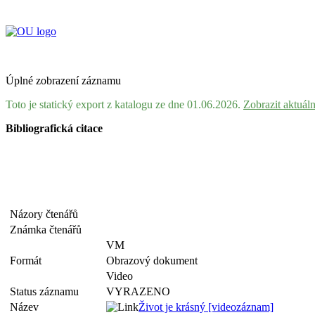
Úplné zobrazení záznamu
Toto je statický export z katalogu ze dne 01.06.2026.
Zobrazit aktuál
Bibliografická citace
Názory čtenářů
Známka čtenářů
VM
Formát
Obrazový dokument
Video
Status záznamu
VYRAZENO
Název
Život je krásný [videozáznam]