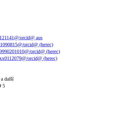
1121141@/orcid@ aus
01090815@/orcid@ (herec)
19990201010@/orcid@ (herec)
xx0112079@/orcid@ (herec)
a další
D 5