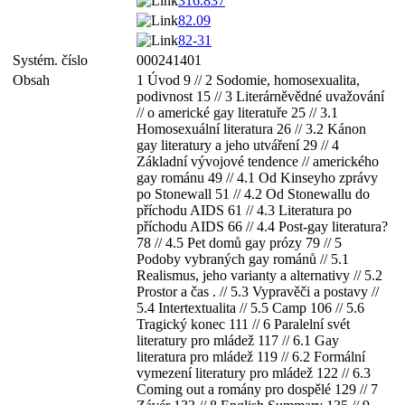
316.837
82.09
82-31
Systém. číslo
000241401
Obsah
1 Úvod 9 // 2 Sodomie, homosexualita,
podivnost 15 // 3 Literárněvědné uvažování
// o americké gay literatuře 25 // 3.1
Homosexuální literatura 26 // 3.2 Kánon
gay literatury a jeho utváření 29 // 4
Základní vývojové tendence // amerického
gay románu 49 // 4.1 Od Kinseyho zprávy
po Stonewall 51 // 4.2 Od Stonewallu do
příchodu AIDS 61 // 4.3 Literatura po
příchodu AIDS 66 // 4.4 Post-gay literatura?
78 // 4.5 Pet domů gay prózy 79 // 5
Podoby vybraných gay románů // 5.1
Realismus, jeho varianty a alternativy // 5.2
Prostor a čas . // 5.3 Vypravěči a postavy //
5.4 Intertextualita // 5.5 Camp 106 // 5.6
Tragický konec 111 // 6 Paralelní svét
literatury pro mládež 117 // 6.1 Gay
literatura pro mládež 119 // 6.2 Formální
vymezení literatury pro mládež 122 // 6.3
Coming out a romány pro dospělé 129 // 7