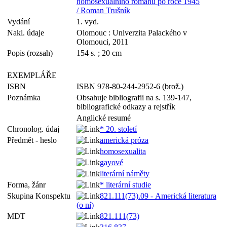
homosexuálního románu po roce 1945
/ Roman Trušník
Vydání
1. vyd.
Nakl. údaje
Olomouc : Univerzita Palackého v
Olomouci, 2011
Popis (rozsah)
154 s. ; 20 cm
EXEMPLÁŘE
ISBN
ISBN 978-80-244-2952-6 (brož.)
Poznámka
Obsahuje bibliografii na s. 139-147,
bibliografické odkazy a rejstřík
Anglické resumé
Chronolog. údaj
* 20. století
Předmět - heslo
americká próza
homosexualita
gayové
literární náměty
Forma, žánr
* literární studie
Skupina Konspektu
821.111(73).09 - Americká literatura
(o ní)
MDT
821.111(73)