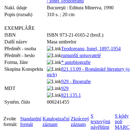
/ Ionel Teodoreanu
Nakl. údaje
Bucureşti : Editura Minerva, 1990
Popis (rozsah)
310 s. ; 20 cm
EXEMPLÁŘE
ISBN
ISBN 973-21-0165-2 (brož.)
Další název
Masa umbrelor
Předmět - osoba
Teodoreanu, Ionel, 1897-1954
Předmět - heslo
rumunští spisovatelé
Forma, žánr
* autobiografie
Skupina Konspektu
821.13.09 - Románské literatury (o
nich)
929 - Biografie
MDT
929
821.135.1
Systém. číslo
000241455
S
S kódy
Zvolte
Standardní
Katalogizační
Zkrácený
textovými
polí
formát:
formát
záznam
záznam
návěštími
MARC