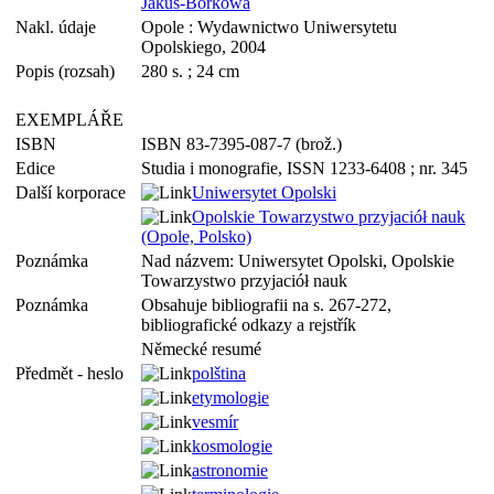
Jakus-Borkowa
Nakl. údaje
Opole : Wydawnictwo Uniwersytetu
Opolskiego, 2004
Popis (rozsah)
280 s. ; 24 cm
EXEMPLÁŘE
ISBN
ISBN 83-7395-087-7 (brož.)
Edice
Studia i monografie, ISSN 1233-6408 ; nr. 345
Další korporace
Uniwersytet Opolski
Opolskie Towarzystwo przyjaciół nauk
(Opole, Polsko)
Poznámka
Nad názvem: Uniwersytet Opolski, Opolskie
Towarzystwo przyjaciół nauk
Poznámka
Obsahuje bibliografii na s. 267-272,
bibliografické odkazy a rejstřík
Německé resumé
Předmět - heslo
polština
etymologie
vesmír
kosmologie
astronomie