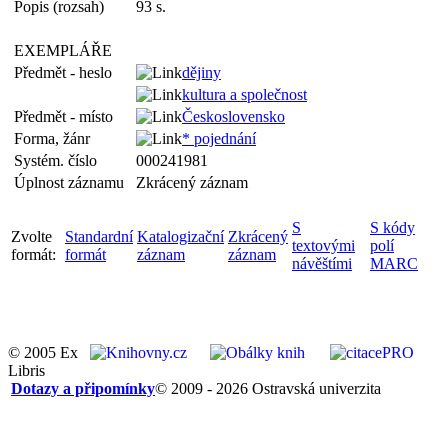
Popis (rozsah)
93 s.
EXEMPLÁŘE
Předmět - heslo
dějiny
kultura a společnost
Předmět - místo
Československo
Forma, žánr
* pojednání
Systém. číslo
000241981
Úplnost záznamu
Zkrácený záznam
S
S kódy
Zvolte
Standardní
Katalogizační
Zkrácený
textovými
polí
formát:
formát
záznam
záznam
návěštími
MARC
© 2005 Ex
Libris
Dotazy a připomínky
© 2009 - 2026 Ostravská univerzita