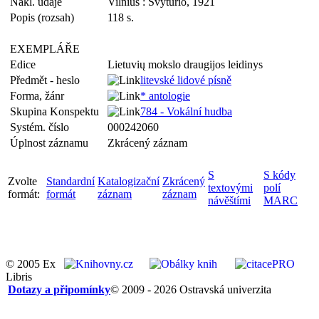
Nakl. údaje
Vilnius : Švyturio, 1921
Popis (rozsah)
118 s.
EXEMPLÁŘE
Edice
Lietuvių mokslo draugijos leidinys
Předmět - heslo
litevské lidové písně
Forma, žánr
* antologie
Skupina Konspektu
784 - Vokální hudba
Systém. číslo
000242060
Úplnost záznamu
Zkrácený záznam
S
S kódy
Zvolte
Standardní
Katalogizační
Zkrácený
textovými
polí
formát:
formát
záznam
záznam
návěštími
MARC
© 2005 Ex
Libris
Dotazy a připomínky
© 2009 - 2026 Ostravská univerzita