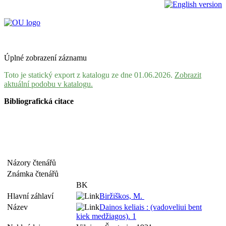
Úplné zobrazení záznamu
Toto je statický export z katalogu ze dne 01.06.2026.
Zobrazit
aktuální podobu v katalogu.
Bibliografická citace
Názory čtenářů
Známka čtenářů
BK
Hlavní záhlaví
Biržiškos, M.
Název
Dainos keliais : (vadoveliui bent
kiek medžiagos). 1