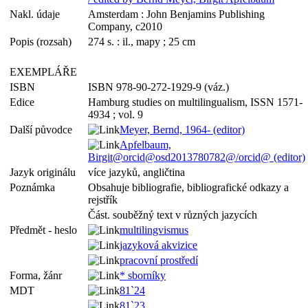
Nakl. údaje
Amsterdam : John Benjamins Publishing
Company, c2010
Popis (rozsah)
274 s. : il., mapy ; 25 cm
EXEMPLÁŘE
ISBN
ISBN 978-90-272-1929-9 (váz.)
Edice
Hamburg studies on multilingualism, ISSN 1571-
4934 ; vol. 9
Další původce
Meyer, Bernd, 1964- (editor)
Apfelbaum,
Birgit@orcid@osd2013780782@/orcid@ (editor)
Jazyk originálu
více jazyků, angličtina
Poznámka
Obsahuje bibliografie, bibliografické odkazy a
rejstřík
Část. souběžný text v různých jazycích
Předmět - heslo
multilingvismus
jazyková akvizice
pracovní prostředí
Forma, žánr
* sborníky
MDT
81`24
81`23