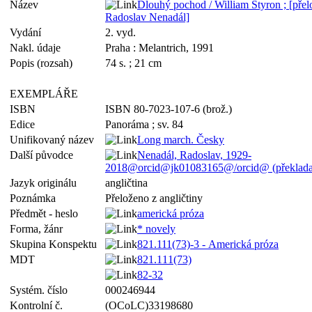
Název
Dlouhý pochod / William Styron ; [přelo
Radoslav Nenadál]
Vydání
2. vyd.
Nakl. údaje
Praha : Melantrich, 1991
Popis (rozsah)
74 s. ; 21 cm
EXEMPLÁŘE
ISBN
ISBN 80-7023-107-6 (brož.)
Edice
Panoráma ; sv. 84
Unifikovaný název
Long march. Česky
Další původce
Nenadál, Radoslav, 1929-
2018@orcid@jk01083165@/orcid@ (překladat
Jazyk originálu
angličtina
Poznámka
Přeloženo z angličtiny
Předmět - heslo
americká próza
Forma, žánr
* novely
Skupina Konspektu
821.111(73)-3 - Americká próza
MDT
821.111(73)
82-32
Systém. číslo
000246944
Kontrolní č.
(OCoLC)33198680